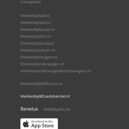
Garagejobs
WerkenbijAudi.nl
WerkenbijOpel.nl
WerkenbijNissan.nl
WerkenbijSEAT.nl
WerkenbijSkoda.nl
WerkenbijCitroen.nl
WerkenbijPeugeot.nl
WerkenbijVolkswagen.nl
WerkenbijVolkswagenBedrijfswagens.nl
WerkenbijMANTrucks.nl
WerkenbijABSautoherstel.nl
Benelux
MobilityJobs.be