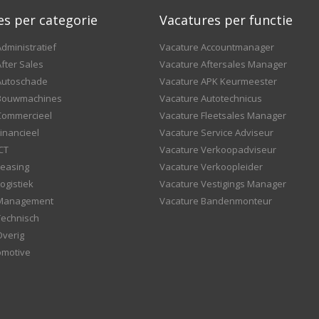
es per categorie
Vacatures per functie
dministratief
Vacature Accountmanager
fter Sales
Vacature Aftersales Manager
Autoschade
Vacature APK Keurmeester
 Bouwmachines
Vacature Autotechnicus
Commercieel
Vacature Fleetsales Manager
inancieel
Vacature Service Adviseur
CT
Vacature Verkoopadviseur
Leasing
Vacature Verkoopleider
ogistiek
Vacature Vestigings Manager
 Management
Vacature Bandenmonteur
Technisch
Overig
omotive