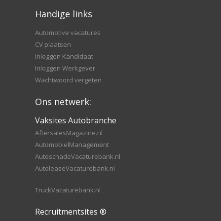
Handige links
Automotive vacatures
CV plaatsen
Inloggen Kandidaat
Inloggen Werkgever
Wachtwoord vergeten
Ons netwerk:
Vaksites Autobranche
AftersalesMagazine.nl
AutomobielManagement
AutoschadeVacaturebank.nl
AutoleaseVacaturebank.nl
TruckVacaturebank.nl
Recruitmentsites ®