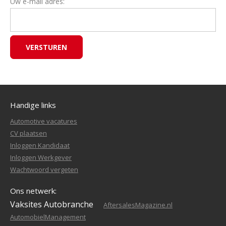
Uw e-mail adres:
Handige links
Automotive vacatures
CV plaatsen
Inloggen Kandidaat
Inloggen Werkgever
Wachtwoord vergeten
Ons netwerk:
Vaksites Autobranche
AftersalesMagazine.nl
AutomobielManagement