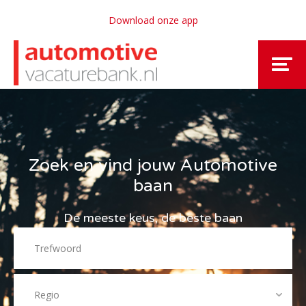
Download onze app
Zoek en vind jouw Automotive
baan
De meeste keus, de beste baan