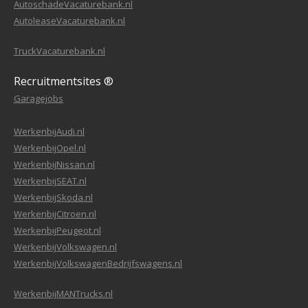
AutoschadeVacaturebank.nl
AutoleaseVacaturebank.nl
TruckVacaturebank.nl
Recruitmentsites ®
Garagejobs
WerkenbijAudi.nl
WerkenbijOpel.nl
WerkenbijNissan.nl
WerkenbijSEAT.nl
WerkenbijSkoda.nl
WerkenbijCitroen.nl
WerkenbijPeugeot.nl
WerkenbijVolkswagen.nl
WerkenbijVolkswagenBedrijfswagens.nl
WerkenbijMANTrucks.nl