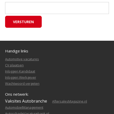
Handige links
Automotive vacatures
CV plaatsen
Inloggen Kandidaat
Inloggen Werkgever
Wachtwoord vergeten
Ons netwerk:
Vaksites Autobranche
AftersalesMagazine.nl
AutomobielManagement
AutoschadeVacaturebank.nl