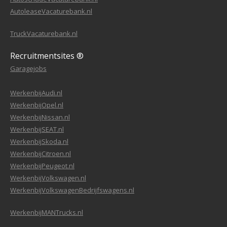
AutoleaseVacaturebank.nl
TruckVacaturebank.nl
Recruitmentsites ®
Garagejobs
WerkenbijAudi.nl
WerkenbijOpel.nl
WerkenbijNissan.nl
WerkenbijSEAT.nl
WerkenbijSkoda.nl
WerkenbijCitroen.nl
WerkenbijPeugeot.nl
WerkenbijVolkswagen.nl
WerkenbijVolkswagenBedrijfswagens.nl
WerkenbijMANTrucks.nl