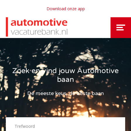
Download onze app
Zoek en vind jouw Automotive
baan
De meeste keus, de beste baan