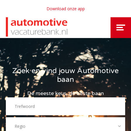
Download onze app
Zoek en vind jouw Automotive
baan
De meeste keus, de beste baan