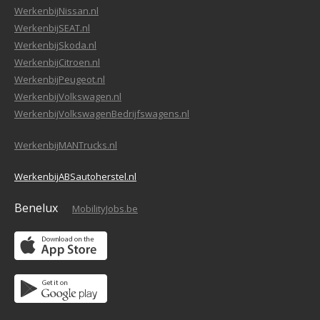
WerkenbijNissan.nl
WerkenbijSEAT.nl
WerkenbijSkoda.nl
WerkenbijCitroen.nl
WerkenbijPeugeot.nl
WerkenbijVolkswagen.nl
WerkenbijVolkswagenBedrijfswagens.nl
WerkenbijMANTrucks.nl
WerkenbijABSautoherstel.nl
Benelux
MobilityJobs.be