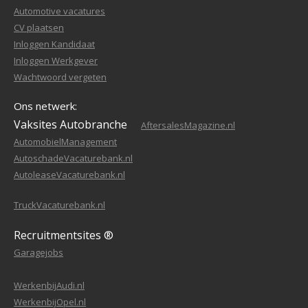
Automotive vacatures
CV plaatsen
Inloggen Kandidaat
Inloggen Werkgever
Wachtwoord vergeten
Ons netwerk:
Vaksites Autobranche
AftersalesMagazine.nl
AutomobielManagement
AutoschadeVacaturebank.nl
AutoleaseVacaturebank.nl
TruckVacaturebank.nl
Recruitmentsites ®
Garagejobs
WerkenbijAudi.nl
WerkenbijOpel.nl