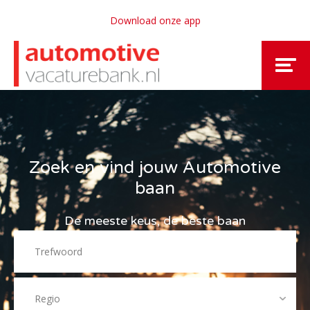
Download onze app
Zoek en vind jouw Automotive
baan
De meeste keus, de beste baan