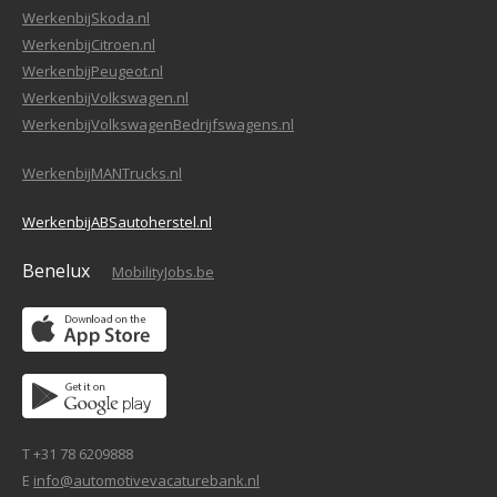
WerkenbijSkoda.nl
WerkenbijCitroen.nl
WerkenbijPeugeot.nl
WerkenbijVolkswagen.nl
WerkenbijVolkswagenBedrijfswagens.nl
WerkenbijMANTrucks.nl
WerkenbijABSautoherstel.nl
Benelux
MobilityJobs.be
T +31 78 6209888
E
info@automotivevacaturebank.nl