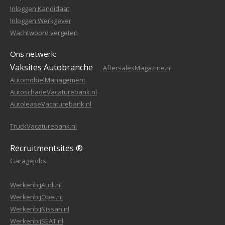
Inloggen Kandidaat
Inloggen Werkgever
Wachtwoord vergeten
Ons netwerk:
Vaksites Autobranche
AftersalesMagazine.nl
AutomobielManagement
AutoschadeVacaturebank.nl
AutoleaseVacaturebank.nl
TruckVacaturebank.nl
Recruitmentsites ®
Garagejobs
WerkenbijAudi.nl
WerkenbijOpel.nl
WerkenbijNissan.nl
WerkenbijSEAT.nl