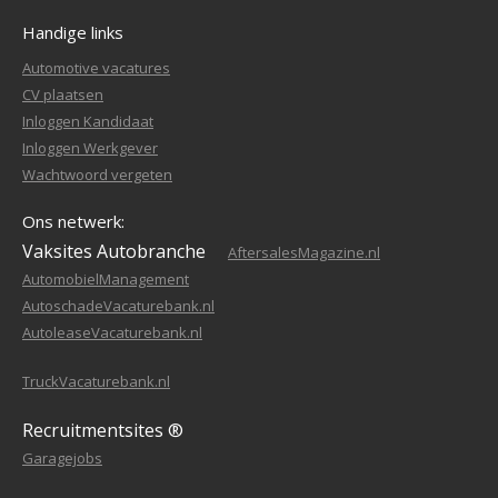
Handige links
Automotive vacatures
CV plaatsen
Inloggen Kandidaat
Inloggen Werkgever
Wachtwoord vergeten
Ons netwerk:
Vaksites Autobranche
AftersalesMagazine.nl
AutomobielManagement
AutoschadeVacaturebank.nl
AutoleaseVacaturebank.nl
TruckVacaturebank.nl
Recruitmentsites ®
Garagejobs