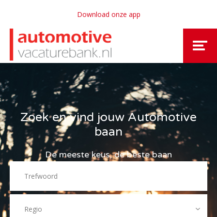
Download onze app
Zoek en vind jouw Automotive
baan
De meeste keus, de beste baan