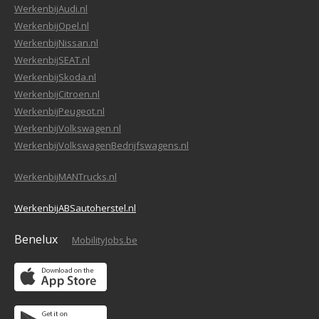
WerkenbijAudi.nl
WerkenbijOpel.nl
WerkenbijNissan.nl
WerkenbijSEAT.nl
WerkenbijSkoda.nl
WerkenbijCitroen.nl
WerkenbijPeugeot.nl
WerkenbijVolkswagen.nl
WerkenbijVolkswagenBedrijfswagens.nl
WerkenbijMANTrucks.nl
WerkenbijABSautoherstel.nl
Benelux
MobilityJobs.be