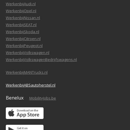
WerkenbijAudi.nl
WerkenbijOpel.nl
WerkenbijNissan.nl
WerkenbijSEAT.nl
WerkenbijSkoda.nl
WerkenbijCitroen.nl
WerkenbijPeugeot.nl
WerkenbijVolkswagen.nl
WerkenbijVolkswagenBedrijfswagens.nl
WerkenbijMANTrucks.nl
WerkenbijABSautoherstel.nl
Benelux
MobilityJobs.be