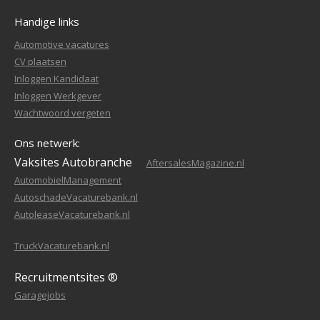
Handige links
Automotive vacatures
CV plaatsen
Inloggen Kandidaat
Inloggen Werkgever
Wachtwoord vergeten
Ons netwerk:
Vaksites Autobranche
AftersalesMagazine.nl
AutomobielManagement
AutoschadeVacaturebank.nl
AutoleaseVacaturebank.nl
TruckVacaturebank.nl
Recruitmentsites ®
Garagejobs