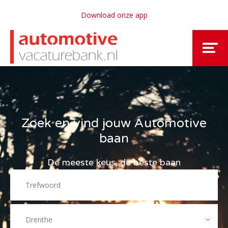
Download onze app
Zoek en vind jouw Automotive
baan
De meeste keus, de beste baan