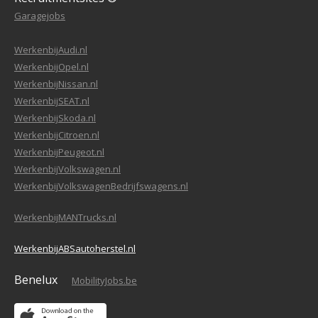
Garagejobs
WerkenbijAudi.nl
WerkenbijOpel.nl
WerkenbijNissan.nl
WerkenbijSEAT.nl
WerkenbijSkoda.nl
WerkenbijCitroen.nl
WerkenbijPeugeot.nl
WerkenbijVolkswagen.nl
WerkenbijVolkswagenBedrijfswagens.nl
WerkenbijMANTrucks.nl
WerkenbijABSautoherstel.nl
Benelux
MobilityJobs.be