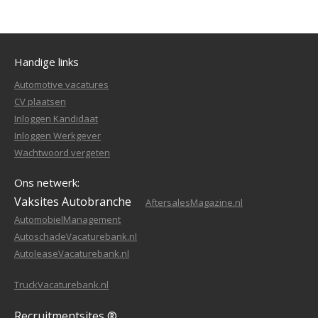
Handige links
Automotive vacatures
CV plaatsen
Inloggen Kandidaat
Inloggen Werkgever
Wachtwoord vergeten
Ons netwerk:
Vaksites Autobranche
AftersalesMagazine.nl
AutomobielManagement
AutoschadeVacaturebank.nl
AutoleaseVacaturebank.nl
TruckVacaturebank.nl
Recruitmentsites ®