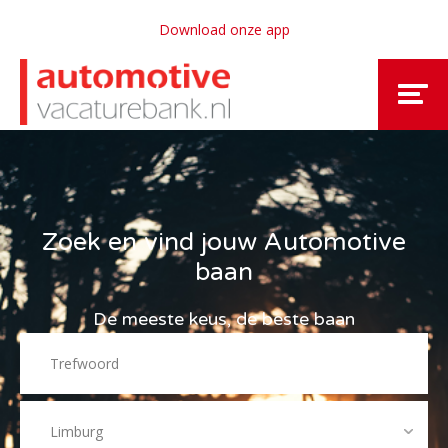
Download onze app
Zoek en vind jouw Automotive
baan
De meeste keus, de beste baan