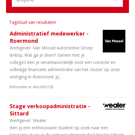
Bus
1
Schadeherstel
Tagcloud van resultaten
Aantal
Administratief medewerker -
uren
Roermond
2
40
Werkgever:
Van Mossel Automotive Groep
uur
&nbsp; Wat ga je doen? Samen met je
1
In
collega’s ben je verantwoordelijk voor een correcte en
overleg
volledige financiële administratie van het cluster op onze
vestiging in Roermond. Jij...
Referentie nr:
#AUV63728
Stage verkoopadministratie -
Sittard
Werkgever:
Wealer
Ben jij een enthousiaste student op zoek naar een
leerzame stage in de verkoopadministratie? Wealer Sittard