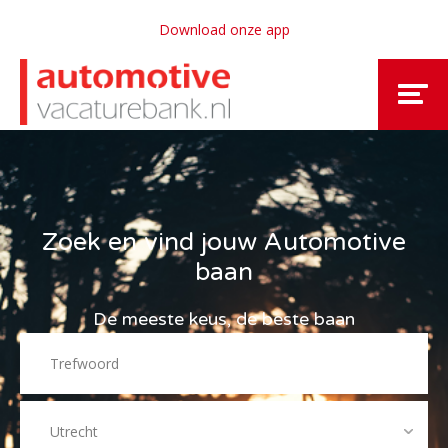
Download onze app
Zoek en vind jouw Automotive
baan
De meeste keus, de beste baan