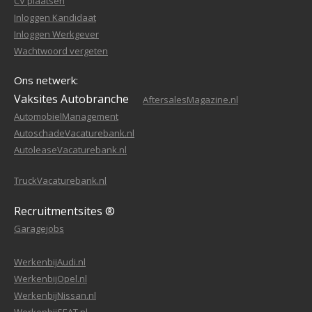
CV plaatsen
Inloggen Kandidaat
Inloggen Werkgever
Wachtwoord vergeten
Ons netwerk:
Vaksites Autobranche
AftersalesMagazine.nl
AutomobielManagement
AutoschadeVacaturebank.nl
AutoleaseVacaturebank.nl
TruckVacaturebank.nl
Recruitmentsites ®
Garagejobs
WerkenbijAudi.nl
WerkenbijOpel.nl
WerkenbijNissan.nl