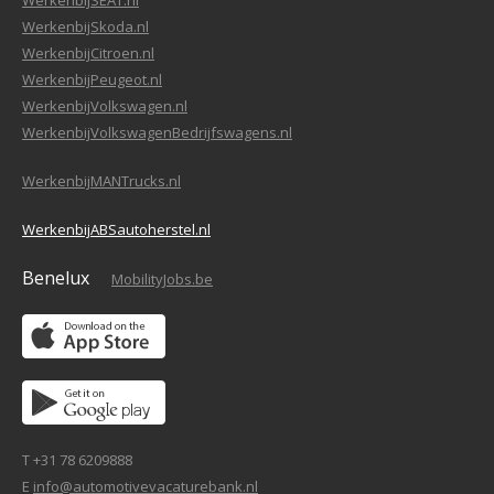
WerkenbijSEAT.nl
WerkenbijSkoda.nl
WerkenbijCitroen.nl
WerkenbijPeugeot.nl
WerkenbijVolkswagen.nl
WerkenbijVolkswagenBedrijfswagens.nl
WerkenbijMANTrucks.nl
WerkenbijABSautoherstel.nl
Benelux
MobilityJobs.be
T +31 78 6209888
E
info@automotivevacaturebank.nl