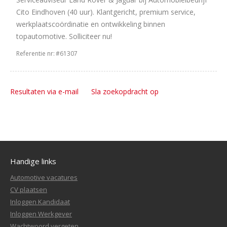
Cito Eindhoven (40 uur). Klantgericht, premium service,
werkplaatscoördinatie en ontwikkeling binnen
topautomotive. Solliciteer nu!
Referentie nr:
#61307
Resultaten via e-mail
Sla zoekopdracht op
Handige links
Automotive vacatures
CV plaatsen
Inloggen Kandidaat
Inloggen Werkgever
Wachtwoord vergeten