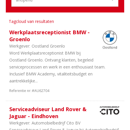
uren
2
In
overleg
Tagcloud van resultaten
2
40
uur
Werkplaatsreceptionist BMW -
1
38
Groenlo
uur
Werkgever:
Oostland Groenlo
1
36
Word Werkplaatsreceptionist BMW bij
uur
Oostland Groenlo. Ontvang klanten, begeleid
1
32
serviceprocessen en werk in een enthousiast team.
uur
Inclusief BMW Academy, vitaliteitsbudget en
aantrekkelijke...
Referentie nr:
#AU62704
Serviceadviseur Land Rover &
Jaguar - Eindhoven
Werkgever:
Automobielbedrijf Cito BV
Serviceadviseur Land Rover & Jaguar bij Automobielbedrijf