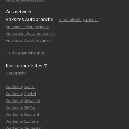
Ons netwerk:
Vaksites Autobranche
AftersalesMagazine.nl
AutomobielManagement
AutoschadeVacaturebank.nl
AutoleaseVacaturebank.nl
TruckVacaturebank.nl
Recruitmentsites ®
Garagejobs
WerkenbijAudi.nl
WerkenbijOpel.nl
WerkenbijNissan.nl
WerkenbijSEAT.nl
WerkenbijSkoda.nl
WerkenbijCitroen.nl
WerkenbijPeugeot.nl