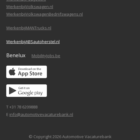
WerkenbijVolkswagen.nl
WerkenbijVolkswagenBedrijfswagens.nl
WerkenbijMANTrucks.nl
WerkenbijABSautoherstel.nl
Benelux
MobilityJobs.be
T +31 78 6209888
E
info@automotivevacaturebank.nl
© Copyright 2026 Automotive Vacaturebank