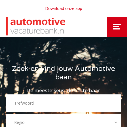
Download onze app
Zoek en vind jouw Automotive
baan
De meeste keus, de beste baan