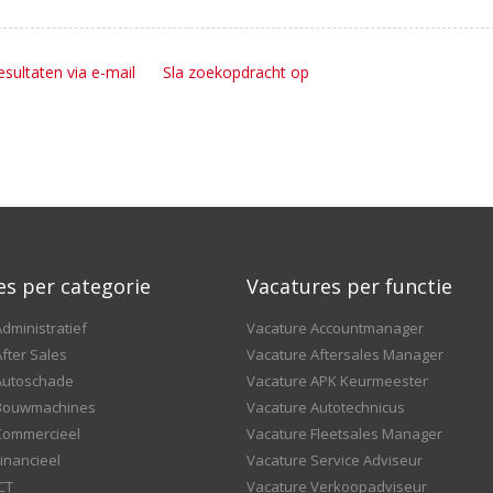
esultaten via e-mail
Sla zoekopdracht op
es per categorie
Vacatures per functie
dministratief
Vacature Accountmanager
fter Sales
Vacature Aftersales Manager
Autoschade
Vacature APK Keurmeester
 Bouwmachines
Vacature Autotechnicus
Commercieel
Vacature Fleetsales Manager
inancieel
Vacature Service Adviseur
CT
Vacature Verkoopadviseur