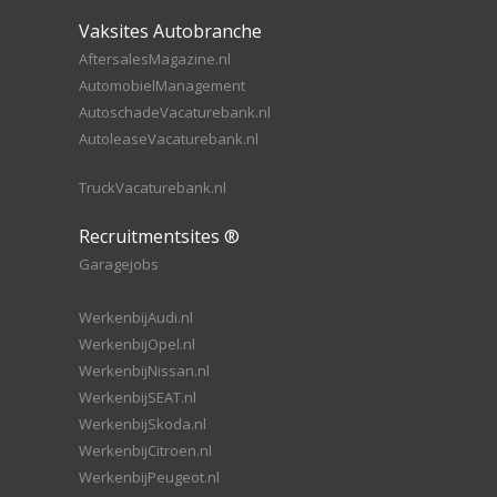
Vaksites Autobranche
AftersalesMagazine.nl
AutomobielManagement
AutoschadeVacaturebank.nl
AutoleaseVacaturebank.nl
TruckVacaturebank.nl
Recruitmentsites ®
Garagejobs
WerkenbijAudi.nl
WerkenbijOpel.nl
WerkenbijNissan.nl
WerkenbijSEAT.nl
WerkenbijSkoda.nl
WerkenbijCitroen.nl
WerkenbijPeugeot.nl