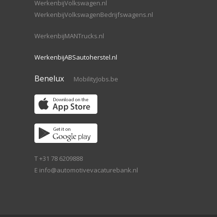
WerkenbijVolkswagen.nl
WerkenbijVolkswagenBedrijfswagens.nl
WerkenbijMANTrucks.nl
WerkenbijABSautoherstel.nl
Benelux
MobilityJobs.be
T +31 78 6209888
E
info@automotivevacaturebank.nl