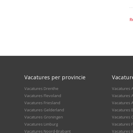
R
Vacatures per provincie
Vacatur
Vacatures Drenthe
Vacatures A
Vacatures Flevoland
Vacatures A
Vacatures Friesland
Vacatures 
Vacatures Gelderland
Vacatures
Vacatures Groningen
Vacatures 
Vacatures Limburg
Vacatures F
Vacatures Noord-Brabant
Vacatures I