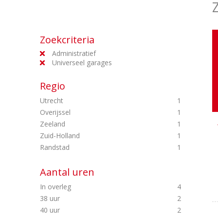
Zoekcriteria
Administratief
Universeel garages
Regio
Utrecht
1
Overijssel
1
Zeeland
1
Zuid-Holland
1
Randstad
1
Aantal uren
In overleg
4
38 uur
2
40 uur
2