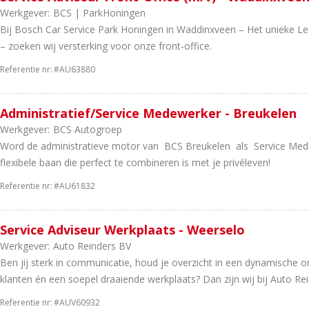
Werkgever:
BCS | ParkHoningen
Bij Bosch Car Service Park Honingen in Waddinxveen – Het unieke Le
– zoeken wij versterking voor onze front-office.
Referentie nr:
#AU63880
Administratief/Service Medewerker - Breukelen
Werkgever:
BCS Autogroep
Word de administratieve motor van BCS Breukelen als Service Mede
flexibele baan die perfect te combineren is met je privéleven!
Referentie nr:
#AU61832
Service Adviseur Werkplaats - Weerselo
Werkgever:
Auto Reinders BV
Ben jij sterk in communicatie, houd je overzicht in een dynamische o
klanten én een soepel draaiende werkplaats? Dan zijn wij bij Auto Rein
Referentie nr:
#AUV60932