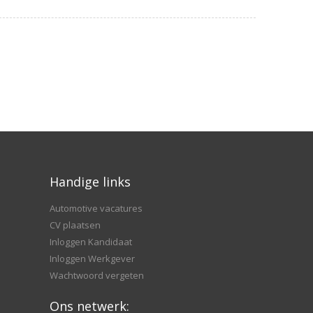
Handige links
Automotive vacatures
CV plaatsen
Inloggen Kandidaat
Inloggen Werkgever
Wachtwoord vergeten
Ons netwerk: