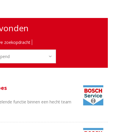
evonden
e zoekopdracht
oes
elende functie binnen een hecht team
n