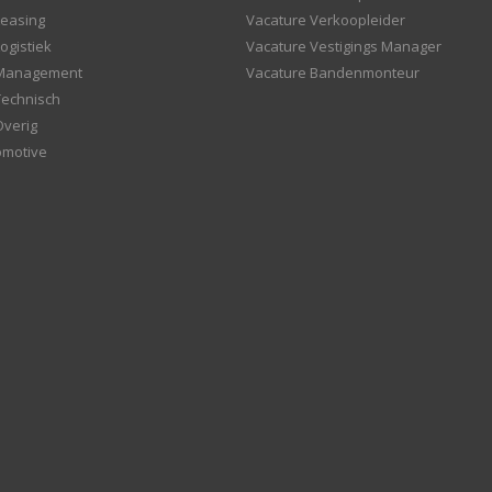
Leasing
Vacature Verkoopleider
ogistiek
Vacature Vestigings Manager
 Management
Vacature Bandenmonteur
Technisch
Overig
omotive