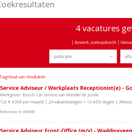
Zoekresultaten
4 vacatures g
Bewerk zoekopdracht
Nieuw
Tagcloud van resultaten
Service Adviseur / Werkplaats Receptionist(e) - G
Werkgever:
Bosch Car Service van Wendel de Joode
Tot € 4.500 per maand | 24 vakantiedagen + 13 ADV-dagen | Afwiss
Referentie nr:
#63881
Service Adviseur Front-Office (m/v) - Waddinxvee