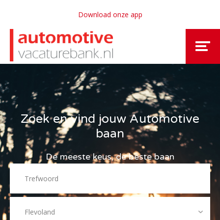
Download onze app
Zoek en vind jouw Automotive
baan
De meeste keus, de beste baan