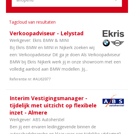
Aantal
uren
Tagcloud van resultaten
17
40
Verkoopadviseur - Lelystad
uur
Werkgever:
Ekris BMW & MINI
5
In
Bij Ekris BMW en MINI in Nijkerk zoeken wij
overleg
een: Verkoopadviseur Dit ga je doen Als Verkoopadviseur
4
32
BMW bij Ekris Nijkerk werk jij in onze showroom met een
uur
volledig aanbod aan BMW modellen. Jij...
2
24
Referentie nr:
#AU63977
uur
1
8
uur
Interim Vestigingsmanager -
tijdelijk met uitzicht op flexibele
inzet - Almere
Werkgever:
ABS Autoherstel
Ben jij een ervaren leidinggevende binnen de
autoschadebranche en klaar voor een tijdelijke uitdaging?