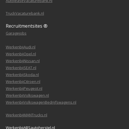
AutoleaseVacaturebank.nl
TruckVacaturebank.nl
Recruitmentsites ®
Garagejobs
WerkenbijAudi.nl
WerkenbijOpel.nl
WerkenbijNissan.nl
WerkenbijSEAT.nl
WerkenbijSkoda.nl
WerkenbijCitroen.nl
WerkenbijPeugeot.nl
WerkenbijVolkswagen.nl
WerkenbijVolkswagenBedrijfswagens.nl
WerkenbijMANTrucks.nl
WerkenbijABSautoherstel.nl