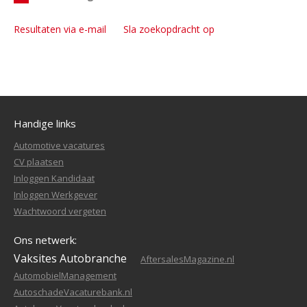
Resultaten via e-mail
Sla zoekopdracht op
Handige links
Automotive vacatures
CV plaatsen
Inloggen Kandidaat
Inloggen Werkgever
Wachtwoord vergeten
Ons netwerk:
Vaksites Autobranche
AftersalesMagazine.nl
AutomobielManagement
AutoschadeVacaturebank.nl