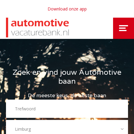
Download onze app
Zoek en vind jouw Automotive
baan
De meeste keus, de beste baan