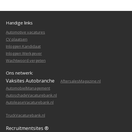
Handige links
Automotive vacatures
CV plaatsen
Inloggen Kandidaat
Inloggen Werkgever
Wachtwoord vergeten
Ons netwerk:
Vaksites Autobranche
AftersalesMagazine.nl
AutomobielManagement
AutoschadeVacaturebank.nl
AutoleaseVacaturebank.nl
TruckVacaturebank.nl
Recruitmentsites ®