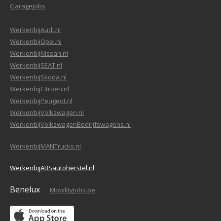
Garagejobs
WerkenbijAudi.nl
WerkenbijOpel.nl
WerkenbijNissan.nl
WerkenbijSEAT.nl
WerkenbijSkoda.nl
WerkenbijCitroen.nl
WerkenbijPeugeot.nl
WerkenbijVolkswagen.nl
WerkenbijVolkswagenBedrijfswagens.nl
WerkenbijMANTrucks.nl
WerkenbijABSautoherstel.nl
Benelux
MobilityJobs.be