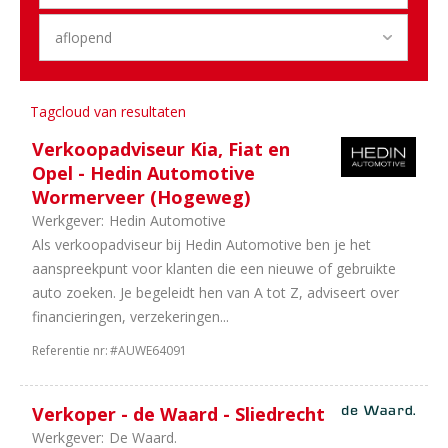
81
Utrecht
70
Randstad
40
Overijssel
18
Limburg
18
Flevoland
Tagcloud van resultaten
9
Drenthe
8
Groningen
Verkoopadviseur Kia, Fiat en
7
Zeeland
Opel - Hedin Automotive
5
Landelijk
Wormerveer (Hogeweg)
3
Benelux
Werkgever:
Hedin Automotive
2
Friesland
Als verkoopadviseur bij Hedin Automotive ben je het
2
Internationaal
aanspreekpunt voor klanten die een nieuwe of gebruikte
auto zoeken. Je begeleidt hen van A tot Z, adviseert over
Sector
financieringen, verzekeringen...
27
Dealerholdings
Referentie nr:
#AUWE64091
04
Duurzame
Mobiliteit
Verkoper - de Waard - Sliedrecht
38
Personenauto's
Werkgever:
De Waard.
63
Bedrijfsauto's