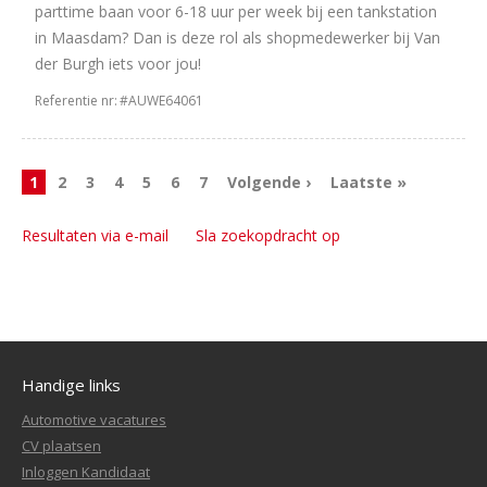
parttime baan voor 6-18 uur per week bij een tankstation
12
32
in Maasdam? Dan is deze rol als shopmedewerker bij Van
uur
der Burgh iets voor jou!
42
38
Referentie nr:
#AUWE64061
uur
40
24
uur
39
8
1
2
3
4
5
6
7
Volgende ›
Laatste »
uur
17
16
Resultaten via e-mail
Sla zoekopdracht op
uur
14
36
uur
8
20
uur
Handige links
Automotive vacatures
CV plaatsen
Inloggen Kandidaat