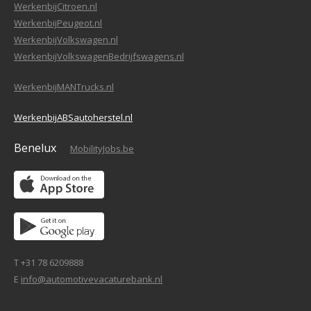
WerkenbijCitroen.nl
WerkenbijPeugeot.nl
WerkenbijVolkswagen.nl
WerkenbijVolkswagenBedrijfswagens.nl
WerkenbijMANTrucks.nl
WerkenbijABSautoherstel.nl
Benelux
MobilityJobs.be
T +31 78 6209888
E
info@automotivevacaturebank.nl