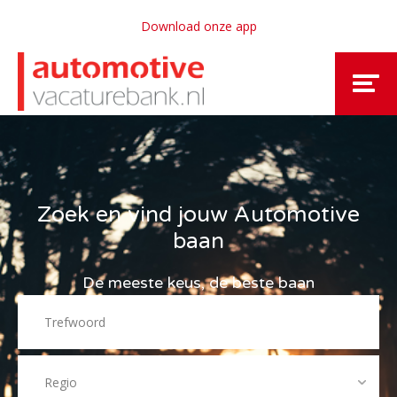
Download onze app
Zoek en vind jouw Automotive
baan
De meeste keus, de beste baan