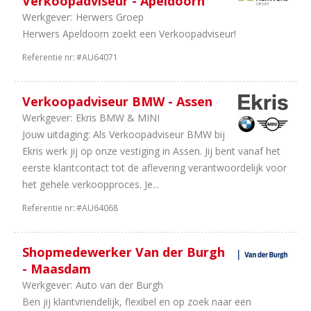
Verkoopadviseur - Apeldoorn
Machines
Werkgever:
Herwers Groep
2
Bouwmachines
Herwers Apeldoorn zoekt een Verkoopadviseur!
2
Motoren
2
Vakorganisaties
Referentie nr:
#AU64071
2
Fabrikanten
2
Camper
Verkoopadviseur BMW - Assen
en
Werkgever:
Ekris BMW & MINI
Caravan
Jouw uitdaging: Als Verkoopadviseur BMW bij
2
Finance
Ekris werk jij op onze vestiging in Assen. Jij bent vanaf het
1
IT
eerste klantcontact tot de aflevering verantwoordelijk voor
/
het gehele verkoopproces. Je...
Automatisering
Referentie nr:
#AU64068
Aantal
uren
Shopmedewerker Van der Burgh
84
40
- Maasdam
uur
Werkgever:
Auto van der Burgh
56
In
Ben jij klantvriendelijk, flexibel en op zoek naar een
overleg