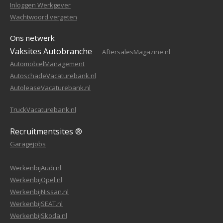
Inloggen Werkgever
Wachtwoord vergeten
Ons netwerk:
Vaksites Autobranche
AftersalesMagazine.nl
AutomobielManagement
AutoschadeVacaturebank.nl
AutoleaseVacaturebank.nl
TruckVacaturebank.nl
Recruitmentsites ®
Garagejobs
WerkenbijAudi.nl
WerkenbijOpel.nl
WerkenbijNissan.nl
WerkenbijSEAT.nl
WerkenbijSkoda.nl