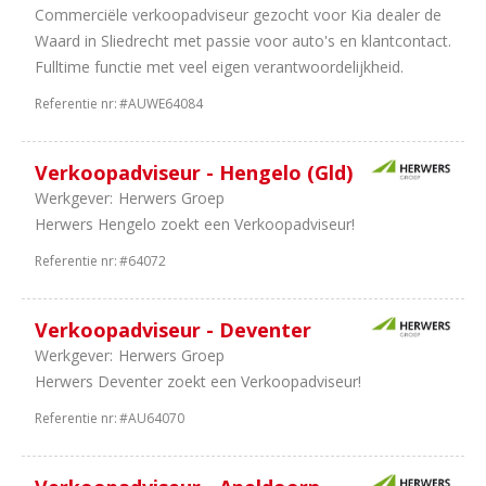
Commerciële verkoopadviseur gezocht voor Kia dealer de
91
Leasing
Waard in Sliedrecht met passie voor auto's en klantcontact.
50
Tweewielers
Fulltime functie met veel eigen verantwoordelijkheid.
35
Schadeherstel
12
Autoverhuur
Referentie nr:
#AUWE64084
11
Trucks
&
Verkoopadviseur - Hengelo (Gld)
Bus
Werkgever:
Herwers Groep
10
Onderdelen
Herwers Hengelo zoekt een Verkoopadviseur!
7
Equipment
7
Banden
Referentie nr:
#64072
en
wielen
Verkoopadviseur - Deventer
5
Importeurs
Werkgever:
Herwers Groep
4
Opleiding
Herwers Deventer zoekt een Verkoopadviseur!
4
Carrosseriebouw
3
Universeel
Referentie nr:
#AU64070
garages
2
Landbouw