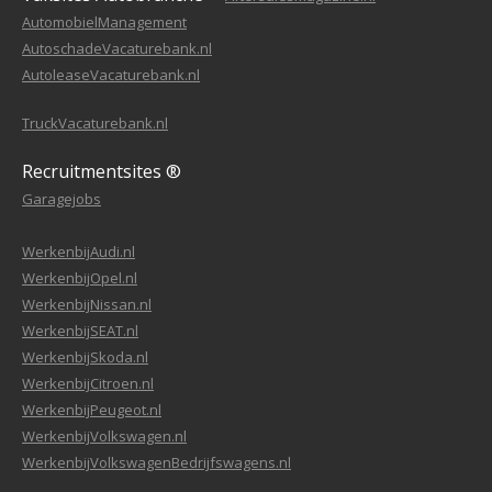
AutomobielManagement
AutoschadeVacaturebank.nl
AutoleaseVacaturebank.nl
TruckVacaturebank.nl
Recruitmentsites ®
Garagejobs
WerkenbijAudi.nl
WerkenbijOpel.nl
WerkenbijNissan.nl
WerkenbijSEAT.nl
WerkenbijSkoda.nl
WerkenbijCitroen.nl
WerkenbijPeugeot.nl
WerkenbijVolkswagen.nl
WerkenbijVolkswagenBedrijfswagens.nl