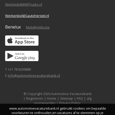
WerkenbijMANTrucks.nl
WerkenbijABSautoherstel.nl
Benelux
MobilityJobs.be
T +31 78 6209888
E
info@automotivevacaturebank.nl
© Copyright 2026 Automotive Vacaturebank
|
Registeren
|
Home
|
Sitemap
|
FAQ
|
alg.
voorwaarden
|
Privacy Policy
www.automotivevacaturebank.nl gebruikt cookies om bepaalde
voorkeuren te onthouden en vacatures af te stemmen op je