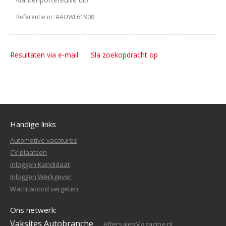
Referentie nr:
#AUWE61908
Resultaten via e-mail
Sla zoekopdracht op
Handige links
Automotive vacatures
CV plaatsen
Inloggen Kandidaat
Inloggen Werkgever
Wachtwoord vergeten
Ons netwerk:
Vaksites Autobranche
AftersalesMagazine.nl