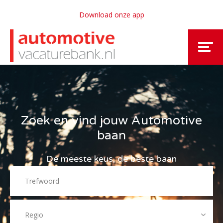
Download onze app
Zoek en vind jouw Automotive
baan
De meeste keus, de beste baan