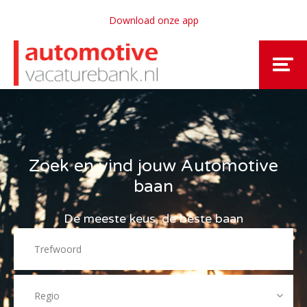
Download onze app
Zoek en vind jouw Automotive
baan
De meeste keus, de beste baan