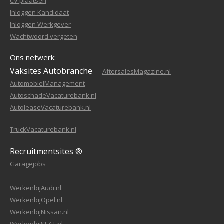
CV plaatsen
Inloggen Kandidaat
Inloggen Werkgever
Wachtwoord vergeten
Ons netwerk:
Vaksites Autobranche
AftersalesMagazine.nl
AutomobielManagement
AutoschadeVacaturebank.nl
AutoleaseVacaturebank.nl
TruckVacaturebank.nl
Recruitmentsites ®
Garagejobs
WerkenbijAudi.nl
WerkenbijOpel.nl
WerkenbijNissan.nl