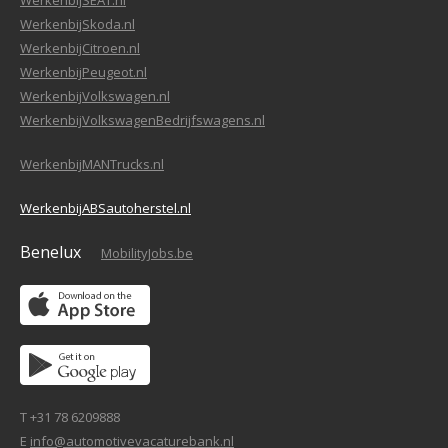
WerkenbijSEAT.nl
WerkenbijSkoda.nl
WerkenbijCitroen.nl
WerkenbijPeugeot.nl
WerkenbijVolkswagen.nl
WerkenbijVolkswagenBedrijfswagens.nl
WerkenbijMANTrucks.nl
WerkenbijABSautoherstel.nl
Benelux
MobilityJobs.be
T +31 78 6209888
E
info@automotivevacaturebank.nl