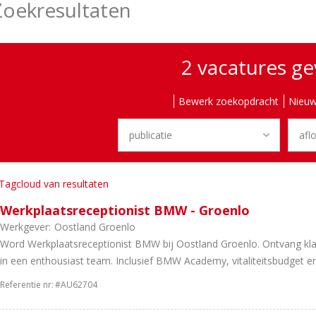
Zoekresultaten
2 vacatures g
Bewerk zoekopdracht
Nieuw
Tagcloud van resultaten
Werkplaatsreceptionist BMW - Groenlo
Werkgever:
Oostland Groenlo
Word Werkplaatsreceptionist BMW bij Oostland Groenlo. Ontvang kla
in een enthousiast team. Inclusief BMW Academy, vitaliteitsbudget en 
Referentie nr:
#AU62704