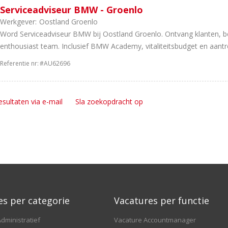
Serviceadviseur BMW - Groenlo
Werkgever:
Oostland Groenlo
Word Serviceadviseur BMW bij Oostland Groenlo. Ontvang klanten, b
enthousiast team. Inclusief BMW Academy, vitaliteitsbudget en aantrek
Referentie nr:
#AU62696
esultaten via e-mail
Sla zoekopdracht op
es per categorie
Vacatures per functie
dministratief
Vacature Accountmanager