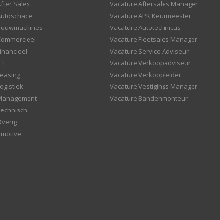
fter Sales
Vacature Aftersales Manager
Autoschade
Vacature APK Keurmeester
 Bouwmachines
Vacature Autotechnicus
Commercieel
Vacature Fleetsales Manager
inancieel
Vacature Service Adviseur
CT
Vacature Verkoopadviseur
Leasing
Vacature Verkoopleider
ogistiek
Vacature Vestigings Manager
 Management
Vacature Bandenmonteur
Technisch
Overig
omotive