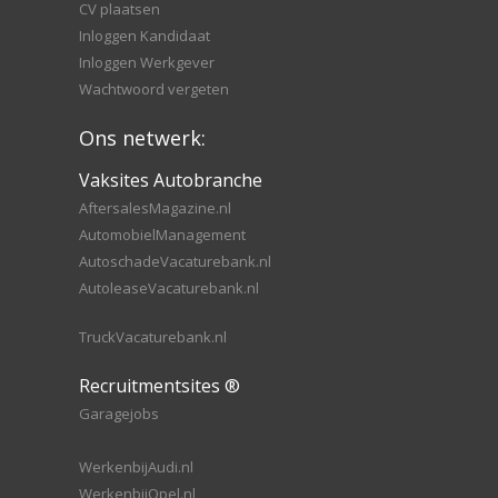
CV plaatsen
Inloggen Kandidaat
Inloggen Werkgever
Wachtwoord vergeten
Ons netwerk:
Vaksites Autobranche
AftersalesMagazine.nl
AutomobielManagement
AutoschadeVacaturebank.nl
AutoleaseVacaturebank.nl
TruckVacaturebank.nl
Recruitmentsites ®
Garagejobs
WerkenbijAudi.nl
WerkenbijOpel.nl