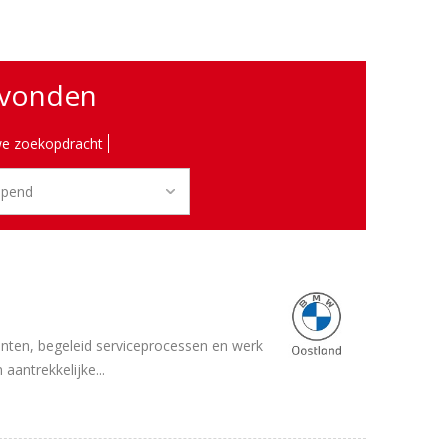
evonden
e zoekopdracht
nten, begeleid serviceprocessen en werk
aantrekkelijke...