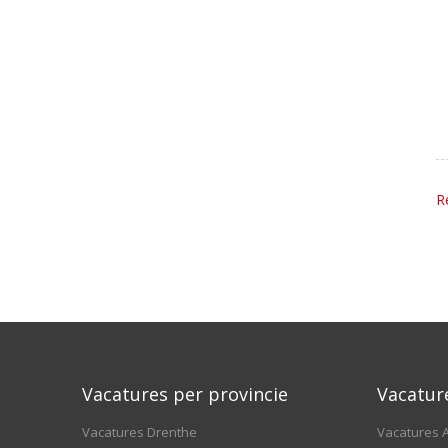
R
Vacatures per provincie
Vacatur
Vacatures Drenthe
Vacatures A