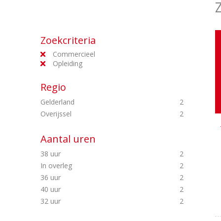
Zoekcriteria
Commercieel
Opleiding
Regio
Gelderland
2
Overijssel
2
Aantal uren
38 uur
2
In overleg
2
36 uur
2
40 uur
2
32 uur
2