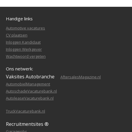
Handige links
Automotive vacatures
CV plaatsen
Inloggen Kandidaat
Inloggen Werkgever
Wachtwoord vergeten
Ons netwerk:
Vaksites Autobranche
AftersalesMagazine.nl
AutomobielManagement
AutoschadeVacaturebank.nl
AutoleaseVacaturebank.nl
TruckVacaturebank.nl
Recruitmentsites ®
Garagejobs