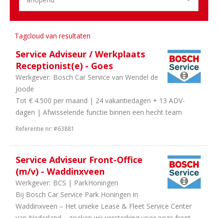
Aantal
uren
Tagcloud van resultaten
3
In
overleg
Service Adviseur / Werkplaats
2
38
Receptionist(e) - Goes
uur
Werkgever:
Bosch Car Service van Wendel de
1
40
Joode
uur
Tot € 4.500 per maand | 24 vakantiedagen + 13 ADV-
1
32
dagen | Afwisselende functie binnen een hecht team
uur
Referentie nr:
#63881
Service Adviseur Front-Office
(m/v) - Waddinxveen
Werkgever:
BCS | ParkHoningen
Bij Bosch Car Service Park Honingen in
Waddinxveen – Het unieke Lease & Fleet Service Center
van Nederland – zoeken wij versterking voor onze front-