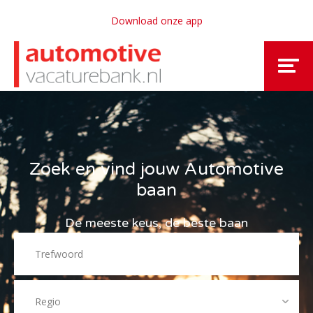
Download onze app
Zoek en vind jouw Automotive
baan
De meeste keus, de beste baan