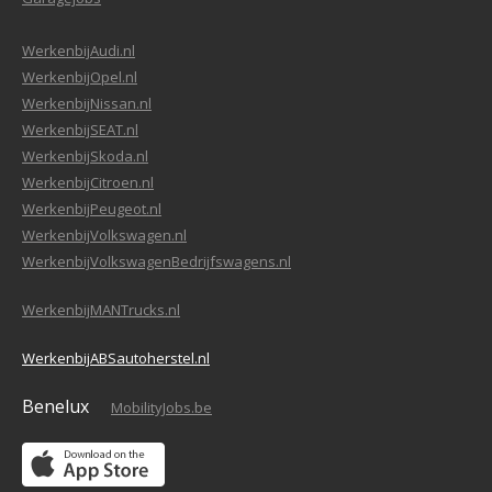
WerkenbijAudi.nl
WerkenbijOpel.nl
WerkenbijNissan.nl
WerkenbijSEAT.nl
WerkenbijSkoda.nl
WerkenbijCitroen.nl
WerkenbijPeugeot.nl
WerkenbijVolkswagen.nl
WerkenbijVolkswagenBedrijfswagens.nl
WerkenbijMANTrucks.nl
WerkenbijABSautoherstel.nl
Benelux
MobilityJobs.be