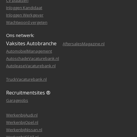
CV plaatsen
Inloggen Kandidaat
Inloggen Werkgever
Wachtwoord vergeten
Ons netwerk:
Vaksites Autobranche
AftersalesMagazine.nl
AutomobielManagement
AutoschadeVacaturebank.nl
AutoleaseVacaturebank.nl
TruckVacaturebank.nl
Recruitmentsites ®
Garagejobs
WerkenbijAudi.nl
WerkenbijOpel.nl
WerkenbijNissan.nl