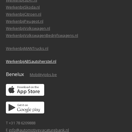
WerkenbijSEAT.nl
WerkenbijSkoda.nl
WerkenbijCitroen.nl
WerkenbijPeugeot.nl
WerkenbijVolkswagen.nl
WerkenbijVolkswagenBedrijfswagens.nl
WerkenbijMANTrucks.nl
WerkenbijABSautoherstel.nl
Benelux
MobilityJobs.be
T +31 78 6209888
E
info@automotivevacaturebank.nl