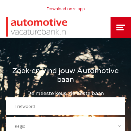
Download onze app
Zoek en vind jouw Automotive
baan
De meeste keus, de beste baan