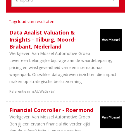
Sector
4
Duurzame
Tagcloud van resultaten
Mobiliteit
Data Analist Valuation &
4
Dealerholdings
Insights - Tilburg, Noord-
3
Personenauto's
Brabant, Nederland
2
Bedrijfsauto's
Werkgever:
Van Mossel Automotive Groep
2
Leasing
Lever een belangrijke bijdrage aan de waardebepaling,
2
Schadeherstel
pricing en winstgevendheid van een internationaal
1
Trucks
wagenpark. Ontwikkel datagedreven inzichten die impact
&
maken op strategische besluitvorming.
Bus
1
Onderdelen
Referentie nr:
#AUWE63787
1
Banden
en
Financial Controller - Roermond
wielen
Werkgever:
Van Mossel Automotive Groep
1
Finance
Ben jij een ervaren financial die verder kijkt
dan de cijfers? Krijg jij energie van het