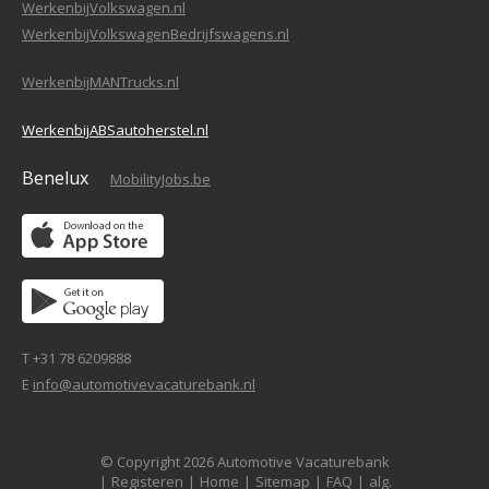
WerkenbijVolkswagen.nl
WerkenbijVolkswagenBedrijfswagens.nl
WerkenbijMANTrucks.nl
WerkenbijABSautoherstel.nl
Benelux
MobilityJobs.be
T +31 78 6209888
E
info@automotivevacaturebank.nl
© Copyright 2026 Automotive Vacaturebank
|
Registeren
|
Home
|
Sitemap
|
FAQ
|
alg.