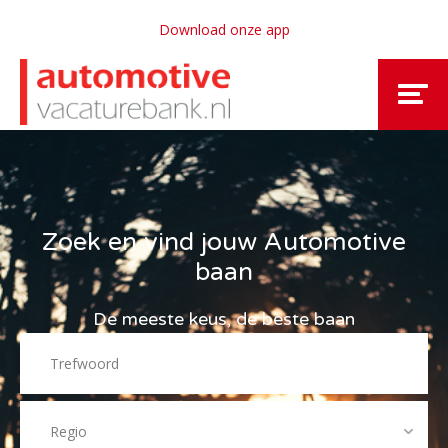
Download onze app
Zoek en vind jouw Automotive
baan
De meeste keus, de beste baan