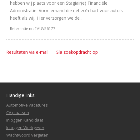
hebben wij plaats voor een Stagiair(e) Financiële
Administratie. Voor iemand die net zo’n hart voor auto's
heeft als wij. Hier verzorgen we de...
Referentie nr:
#AUV56177
Resultaten via e-mail
Sla zoekopdracht op
Handige links
Automotive vacatures
CV plaatsen
Inloggen Kandidaat
Inloggen Werkgever
Wachtwoord vergeten