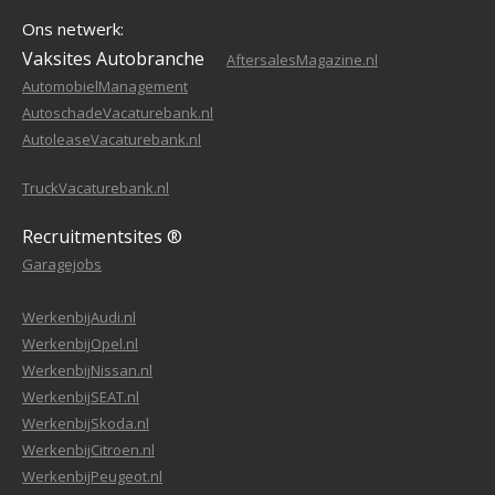
Ons netwerk:
Vaksites Autobranche
AftersalesMagazine.nl
AutomobielManagement
AutoschadeVacaturebank.nl
AutoleaseVacaturebank.nl
TruckVacaturebank.nl
Recruitmentsites ®
Garagejobs
WerkenbijAudi.nl
WerkenbijOpel.nl
WerkenbijNissan.nl
WerkenbijSEAT.nl
WerkenbijSkoda.nl
WerkenbijCitroen.nl
WerkenbijPeugeot.nl