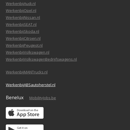
WerkenbijAudi.nl
WerkenbijOpel.nl
WerkenbijNissan.nl
WerkenbijSEAT.nl
WerkenbijSkoda.nl
WerkenbijCitroen.nl
WerkenbijPeugeot.nl
WerkenbijVolkswagen.nl
WerkenbijVolkswagenBedrijfswagens.nl
WerkenbijMANTrucks.nl
WerkenbijABSautoherstel.nl
Benelux
MobilityJobs.be