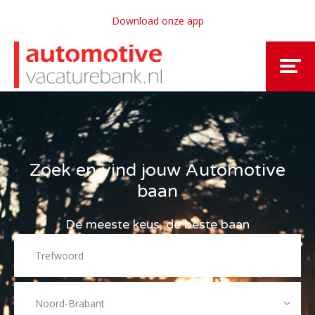
Download onze app
Zoek en vind jouw Automotive
baan
De meeste keus, de beste baan