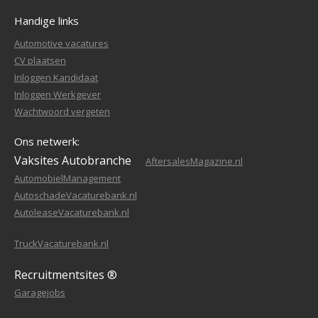
Handige links
Automotive vacatures
CV plaatsen
Inloggen Kandidaat
Inloggen Werkgever
Wachtwoord vergeten
Ons netwerk:
Vaksites Autobranche
AftersalesMagazine.nl
AutomobielManagement
AutoschadeVacaturebank.nl
AutoleaseVacaturebank.nl
TruckVacaturebank.nl
Recruitmentsites ®
Garagejobs