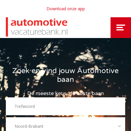
Download onze app
Zoek en vind jouw Automotive
baan
De meeste keus, de beste baan