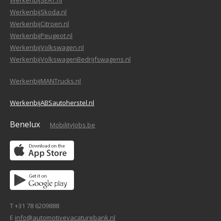
WerkenbijSEAT.nl
WerkenbijSkoda.nl
WerkenbijCitroen.nl
WerkenbijPeugeot.nl
WerkenbijVolkswagen.nl
WerkenbijVolkswagenBedrijfswagens.nl
WerkenbijMANTrucks.nl
WerkenbijABSautoherstel.nl
Benelux
MobilityJobs.be
T +31 78 6209888
E
info@automotivevacaturebank.nl