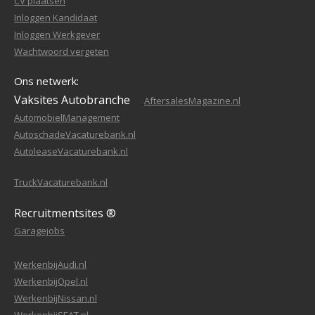
CV plaatsen
Inloggen Kandidaat
Inloggen Werkgever
Wachtwoord vergeten
Ons netwerk:
Vaksites Autobranche
AftersalesMagazine.nl
AutomobielManagement
AutoschadeVacaturebank.nl
AutoleaseVacaturebank.nl
TruckVacaturebank.nl
Recruitmentsites ®
Garagejobs
WerkenbijAudi.nl
WerkenbijOpel.nl
WerkenbijNissan.nl