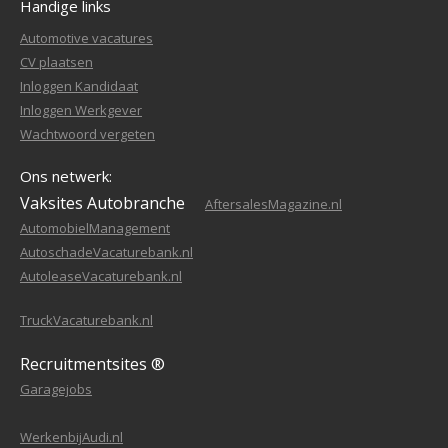
Handige links
Automotive vacatures
CV plaatsen
Inloggen Kandidaat
Inloggen Werkgever
Wachtwoord vergeten
Ons netwerk:
Vaksites Autobranche
AftersalesMagazine.nl
AutomobielManagement
AutoschadeVacaturebank.nl
AutoleaseVacaturebank.nl
TruckVacaturebank.nl
Recruitmentsites ®
Garagejobs
WerkenbijAudi.nl