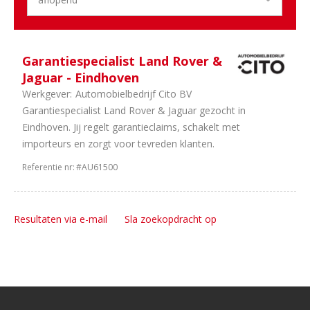
1
24
uur
1
36
uur
Garantiespecialist Land Rover &
1
40
Jaguar - Eindhoven
uur
Werkgever:
Automobielbedrijf Cito BV
1
32
Garantiespecialist Land Rover & Jaguar gezocht in
uur
Eindhoven. Jij regelt garantieclaims, schakelt met
importeurs en zorgt voor tevreden klanten.
Referentie nr:
#AU61500
Resultaten via e-mail
Sla zoekopdracht op