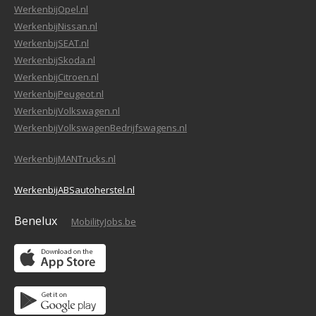
WerkenbijOpel.nl
WerkenbijNissan.nl
WerkenbijSEAT.nl
WerkenbijSkoda.nl
WerkenbijCitroen.nl
WerkenbijPeugeot.nl
WerkenbijVolkswagen.nl
WerkenbijVolkswagenBedrijfswagens.nl
WerkenbijMANTrucks.nl
WerkenbijABSautoherstel.nl
Benelux
MobilityJobs.be