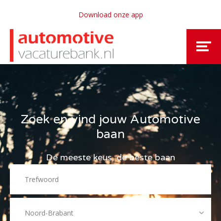
Download onze app
Zoek en vind jouw Automotive
baan
De meeste keus, de beste baan