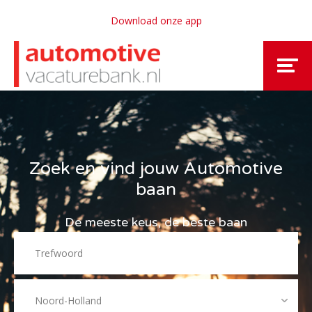
Download onze app
Zoek en vind jouw Automotive
baan
De meeste keus, de beste baan