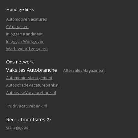
Handige links
Automotive vacatures
CV plaatsen
Inloggen Kandidaat
Inloggen Werkgever
Wachtwoord vergeten
Ons netwerk:
Vaksites Autobranche
AftersalesMagazine.nl
AutomobielManagement
AutoschadeVacaturebank.nl
AutoleaseVacaturebank.nl
TruckVacaturebank.nl
Recruitmentsites ®
Garagejobs