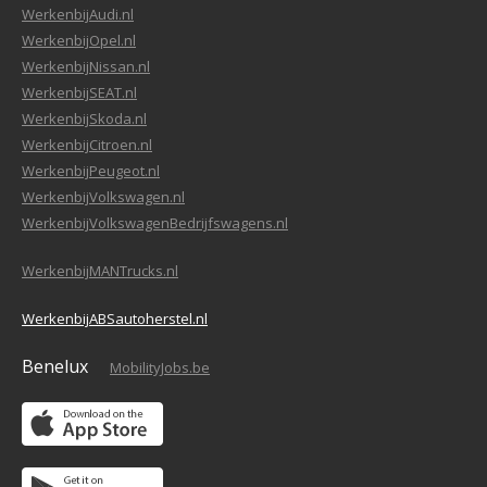
WerkenbijAudi.nl
WerkenbijOpel.nl
WerkenbijNissan.nl
WerkenbijSEAT.nl
WerkenbijSkoda.nl
WerkenbijCitroen.nl
WerkenbijPeugeot.nl
WerkenbijVolkswagen.nl
WerkenbijVolkswagenBedrijfswagens.nl
WerkenbijMANTrucks.nl
WerkenbijABSautoherstel.nl
Benelux
MobilityJobs.be