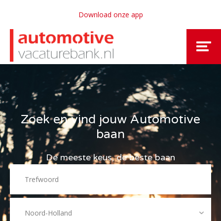
Download onze app
Zoek en vind jouw Automotive
baan
De meeste keus, de beste baan