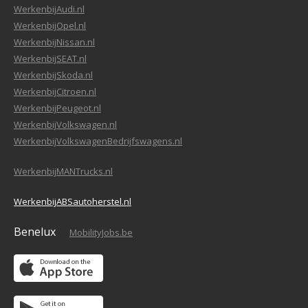
WerkenbijAudi.nl
WerkenbijOpel.nl
WerkenbijNissan.nl
WerkenbijSEAT.nl
WerkenbijSkoda.nl
WerkenbijCitroen.nl
WerkenbijPeugeot.nl
WerkenbijVolkswagen.nl
WerkenbijVolkswagenBedrijfswagens.nl
WerkenbijMANTrucks.nl
WerkenbijABSautoherstel.nl
Benelux
MobilityJobs.be