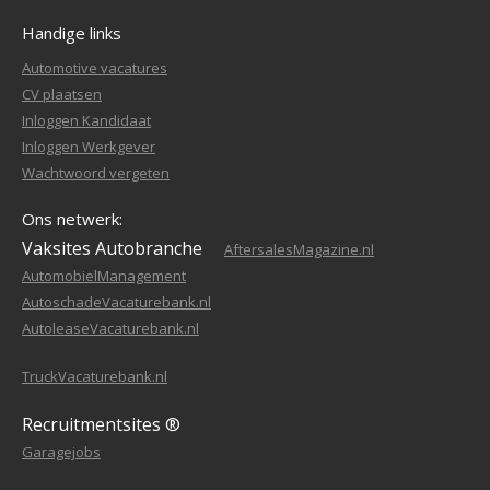
Handige links
Automotive vacatures
CV plaatsen
Inloggen Kandidaat
Inloggen Werkgever
Wachtwoord vergeten
Ons netwerk:
Vaksites Autobranche
AftersalesMagazine.nl
AutomobielManagement
AutoschadeVacaturebank.nl
AutoleaseVacaturebank.nl
TruckVacaturebank.nl
Recruitmentsites ®
Garagejobs