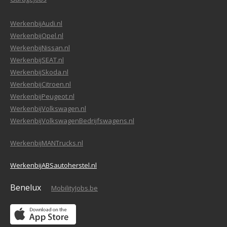
WerkenbijAudi.nl
WerkenbijOpel.nl
WerkenbijNissan.nl
WerkenbijSEAT.nl
WerkenbijSkoda.nl
WerkenbijCitroen.nl
WerkenbijPeugeot.nl
WerkenbijVolkswagen.nl
WerkenbijVolkswagenBedrijfswagens.nl
WerkenbijMANTrucks.nl
WerkenbijABSautoherstel.nl
Benelux
MobilityJobs.be