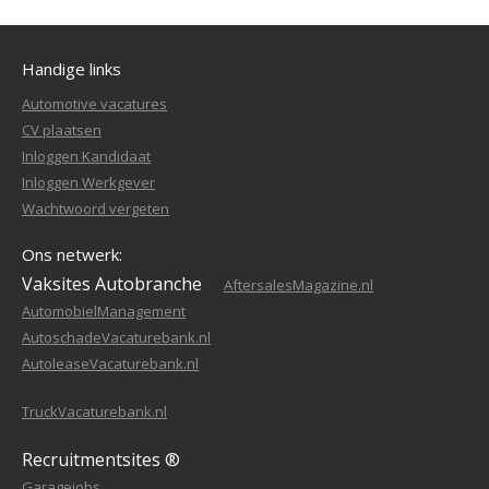
Handige links
Automotive vacatures
CV plaatsen
Inloggen Kandidaat
Inloggen Werkgever
Wachtwoord vergeten
Ons netwerk:
Vaksites Autobranche
AftersalesMagazine.nl
AutomobielManagement
AutoschadeVacaturebank.nl
AutoleaseVacaturebank.nl
TruckVacaturebank.nl
Recruitmentsites ®
Garagejobs