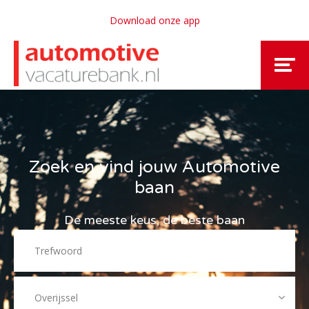
Download onze app
Zoek en vind jouw Automotive
baan
De meeste keus, de beste baan