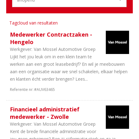
Aantal
uren
Tagcloud van resultaten
3
40
uur
Medewerker Contractzaken -
Hengelo
Werkgever:
Van Mossel Automotive Groep
Lijkt het jou leuk om in een klein team te
werken aan een groot leasebedrijf? En wil je meebouwen
aan een organisatie waar we snel schakelen, elkaar helpen
en klanten écht verder brengen? Lees...
Referentie nr:
#AUV63465
Financieel administratief
medewerker - Zwolle
Werkgever:
Van Mossel Automotive Groep
Kent de brede financiële administratie voor
jou geen geheimen? Ben jij cijfermatig sterk en ga je