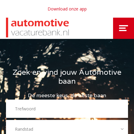
Download onze app
Zoek en vind jouw Automotive
baan
De meeste keus, de beste baan