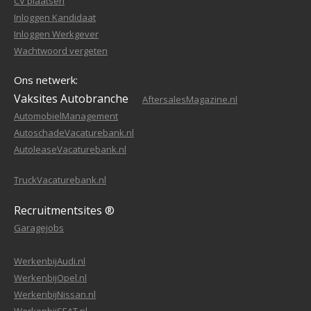
CV plaatsen
Inloggen Kandidaat
Inloggen Werkgever
Wachtwoord vergeten
Ons netwerk:
Vaksites Autobranche
AftersalesMagazine.nl
AutomobielManagement
AutoschadeVacaturebank.nl
AutoleaseVacaturebank.nl
TruckVacaturebank.nl
Recruitmentsites ®
Garagejobs
WerkenbijAudi.nl
WerkenbijOpel.nl
WerkenbijNissan.nl