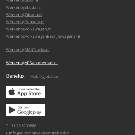
WerkenbijSEAT.nl
WerkenbijSkoda.nl
WerkenbijCitroen.nl
WerkenbijPeugeot.nl
WerkenbijVolkswagen.nl
WerkenbijVolkswagenBedrijfswagens.nl
WerkenbijMANTrucks.nl
WerkenbijABSautoherstel.nl
Benelux
MobilityJobs.be
T +31 78 6209888
E
info@automotivevacaturebank.nl