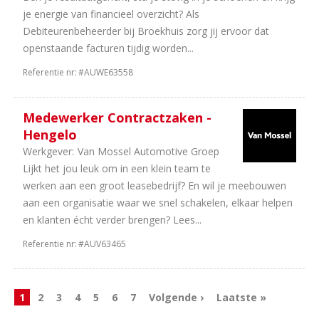
je energie van financieel overzicht? Als
Debiteurenbeheerder bij Broekhuis zorg jij ervoor dat
openstaande facturen tijdig worden...
Referentie nr:
#AUWE63558
Medewerker Contractzaken -
Hengelo
Werkgever:
Van Mossel Automotive Groep
Lijkt het jou leuk om in een klein team te
werken aan een groot leasebedrijf? En wil je meebouwen
aan een organisatie waar we snel schakelen, elkaar helpen
en klanten écht verder brengen? Lees...
Referentie nr:
#AUV63465
1
2
3
4
5
6
7
Volgende ›
Laatste »