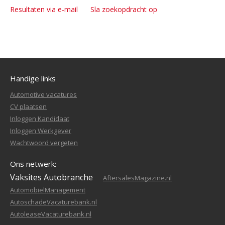
Resultaten via e-mail
Sla zoekopdracht op
Handige links
Automotive vacatures
CV plaatsen
Inloggen Kandidaat
Inloggen Werkgever
Wachtwoord vergeten
Ons netwerk:
Vaksites Autobranche
AftersalesMagazine.nl
AutomobielManagement
AutoschadeVacaturebank.nl
AutoleaseVacaturebank.nl