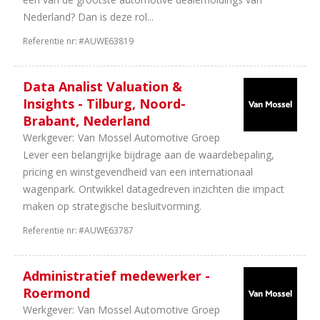
uur
Nederland? Dan is deze rol...
1
24
Referentie nr:
#AUWE63819
uur
Data Analist Valuation &
Insights - Tilburg, Noord-
Brabant, Nederland
Werkgever:
Van Mossel Automotive Groep
Lever een belangrijke bijdrage aan de waardebepaling,
pricing en winstgevendheid van een internationaal
wagenpark. Ontwikkel datagedreven inzichten die impact
maken op strategische besluitvorming.
Referentie nr:
#AUWE63787
Administratief medewerker -
Roermond
Werkgever:
Van Mossel Automotive Groep