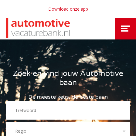
Download onze app
Zoek en vind jouw Automotive
baan
De meeste keus, de beste baan