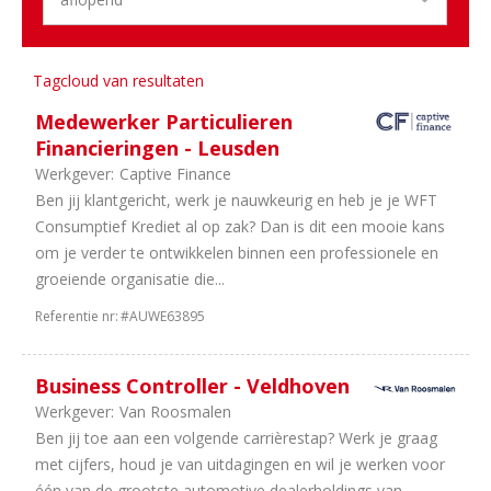
6
Utrecht
6
Noord-
Holland
Tagcloud van resultaten
3
Overijssel
Medewerker Particulieren
2
Limburg
Financieringen - Leusden
1
Zeeland
Werkgever:
Captive Finance
Aantal
Ben jij klantgericht, werk je nauwkeurig en heb je je WFT
Consumptief Krediet al op zak? Dan is dit een mooie kans
uren
om je verder te ontwikkelen binnen een professionele en
34
40
groeiende organisatie die...
uur
Referentie nr:
#AUWE63895
14
In
overleg
10
32
Business Controller - Veldhoven
uur
Werkgever:
Van Roosmalen
4
38
Ben jij toe aan een volgende carrièrestap? Werk je graag
uur
met cijfers, houd je van uitdagingen en wil je werken voor
2
36
één van de grootste automotive dealerholdings van