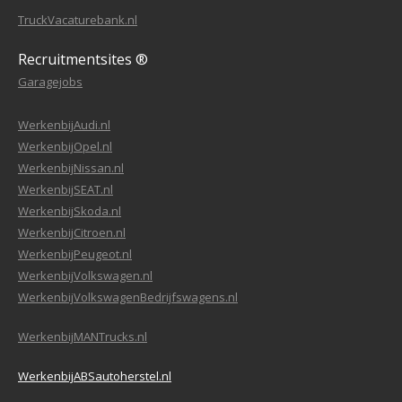
TruckVacaturebank.nl
Recruitmentsites ®
Garagejobs
WerkenbijAudi.nl
WerkenbijOpel.nl
WerkenbijNissan.nl
WerkenbijSEAT.nl
WerkenbijSkoda.nl
WerkenbijCitroen.nl
WerkenbijPeugeot.nl
WerkenbijVolkswagen.nl
WerkenbijVolkswagenBedrijfswagens.nl
WerkenbijMANTrucks.nl
WerkenbijABSautoherstel.nl