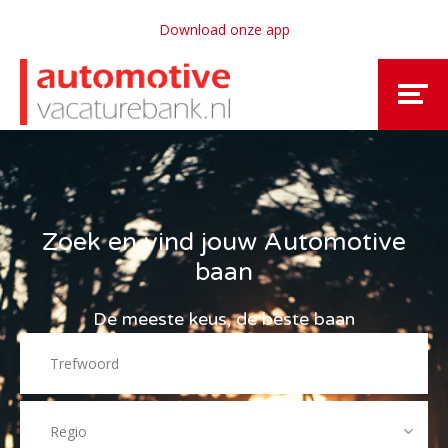
Download onze app
Zoek en vind jouw Automotive
baan
De meeste keus, de beste baan