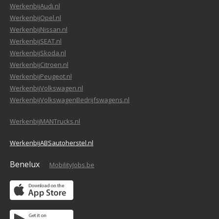
WerkenbijAudi.nl
WerkenbijOpel.nl
WerkenbijNissan.nl
WerkenbijSEAT.nl
WerkenbijSkoda.nl
WerkenbijCitroen.nl
WerkenbijPeugeot.nl
WerkenbijVolkswagen.nl
WerkenbijVolkswagenBedrijfswagens.nl
WerkenbijMANTrucks.nl
WerkenbijABSautoherstel.nl
Benelux
MobilityJobs.be