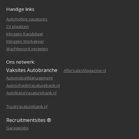
Handige links
Automotive vacatures
CV plaatsen
Inloggen Kandidaat
Inloggen Werkgever
Wachtwoord vergeten
Ons netwerk:
Vaksites Autobranche
AftersalesMagazine.nl
AutomobielManagement
AutoschadeVacaturebank.nl
AutoleaseVacaturebank.nl
TruckVacaturebank.nl
Recruitmentsites ®
Garagejobs