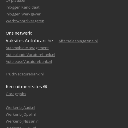
CV plaatsen
Inloggen Kandidaat
Inloggen Werkgever
Wachtwoord vergeten
Ons netwerk:
Vaksites Autobranche
AftersalesMagazine.nl
AutomobielManagement
AutoschadeVacaturebank.nl
AutoleaseVacaturebank.nl
TruckVacaturebank.nl
Recruitmentsites ®
Garagejobs
WerkenbijAudi.nl
WerkenbijOpel.nl
WerkenbijNissan.nl