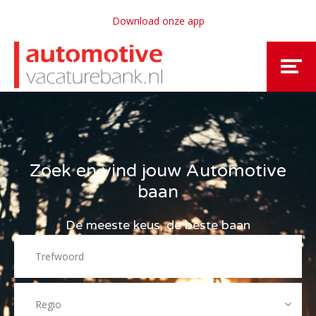
Download onze app
Zoek en vind jouw Automotive
baan
De meeste keus, de beste baan