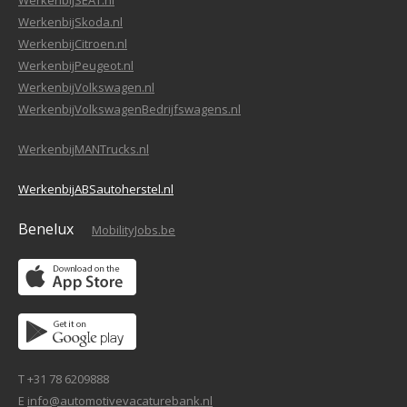
WerkenbijSEAT.nl
WerkenbijSkoda.nl
WerkenbijCitroen.nl
WerkenbijPeugeot.nl
WerkenbijVolkswagen.nl
WerkenbijVolkswagenBedrijfswagens.nl
WerkenbijMANTrucks.nl
WerkenbijABSautoherstel.nl
Benelux
MobilityJobs.be
T +31 78 6209888
E
info@automotivevacaturebank.nl