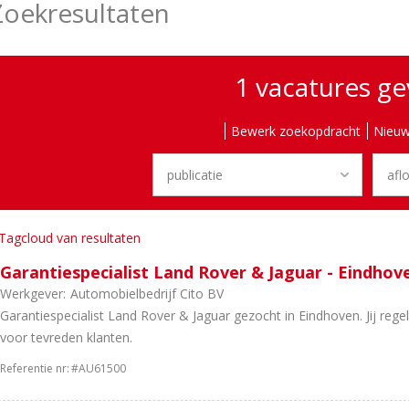
Zoekresultaten
1 vacatures g
Bewerk zoekopdracht
Nieuw
Tagcloud van resultaten
Garantiespecialist Land Rover & Jaguar - Eindhov
Werkgever:
Automobielbedrijf Cito BV
Garantiespecialist Land Rover & Jaguar gezocht in Eindhoven. Jij rege
voor tevreden klanten.
Referentie nr:
#AU61500