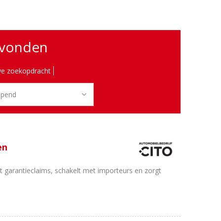
evonden
e zoekopdracht
en
lt garantieclaims, schakelt met importeurs en zorgt