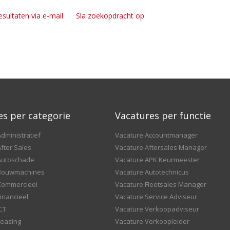
esultaten via e-mail
Sla zoekopdracht op
es per categorie
Vacatures per functie
dministratief
Vacature Accountmanager
fter Sales
Vacature Aftersales Manager
Autoschade
Vacature APK Keurmeester
 Bouwmachines
Vacature Autotechnicus
Commercieel
Vacature Fleetsales Manager
inancieel
Vacature Service Adviseur
CT
Vacature Verkoopadviseur
Leasing
Vacature Verkoopleider