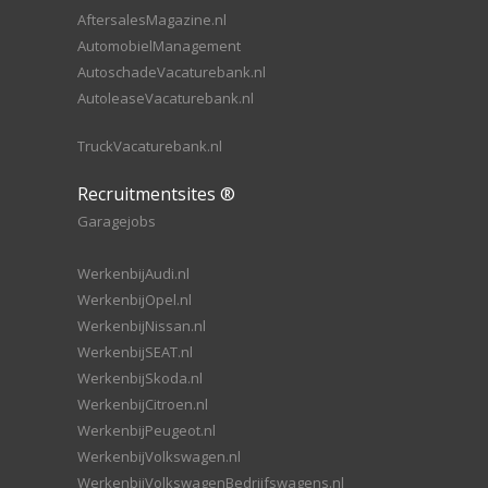
AftersalesMagazine.nl
AutomobielManagement
AutoschadeVacaturebank.nl
AutoleaseVacaturebank.nl
TruckVacaturebank.nl
Recruitmentsites ®
Garagejobs
WerkenbijAudi.nl
WerkenbijOpel.nl
WerkenbijNissan.nl
WerkenbijSEAT.nl
WerkenbijSkoda.nl
WerkenbijCitroen.nl
WerkenbijPeugeot.nl
WerkenbijVolkswagen.nl
WerkenbijVolkswagenBedrijfswagens.nl