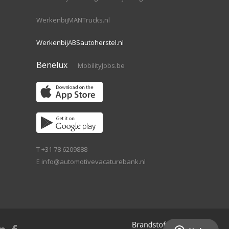
WerkenbijMANTrucks.nl
WerkenbijABSautoherstel.nl
Benelux
MobilityJobs.be
T +31 78 6209888
E
info@automotivevacaturebank.nl