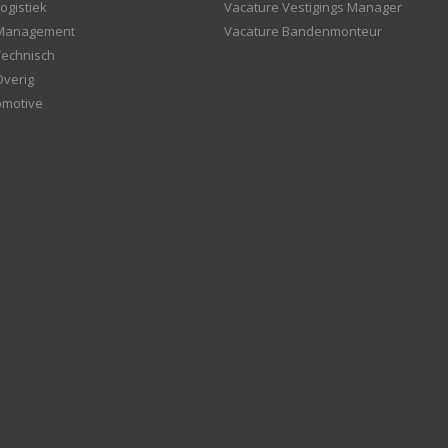
ogistiek
Vacature Vestigings Manager
 Management
Vacature Bandenmonteur
Technisch
Overig
omotive