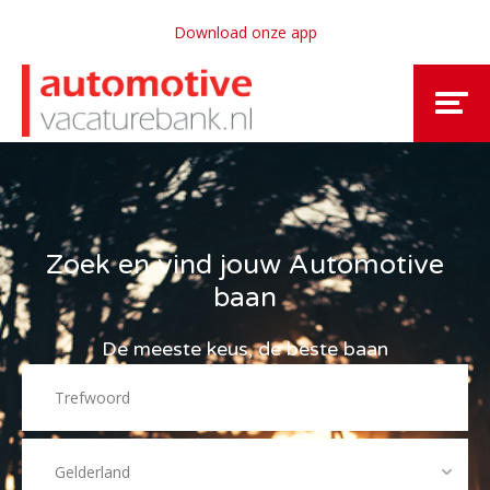
Download onze app
Zoek en vind jouw Automotive
baan
De meeste keus, de beste baan