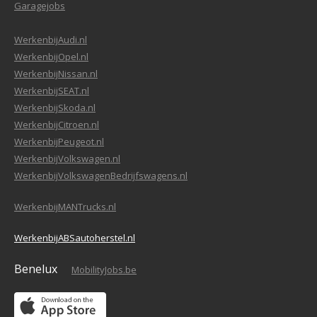
Garagejobs
WerkenbijAudi.nl
WerkenbijOpel.nl
WerkenbijNissan.nl
WerkenbijSEAT.nl
WerkenbijSkoda.nl
WerkenbijCitroen.nl
WerkenbijPeugeot.nl
WerkenbijVolkswagen.nl
WerkenbijVolkswagenBedrijfswagens.nl
WerkenbijMANTrucks.nl
WerkenbijABSautoherstel.nl
Benelux
MobilityJobs.be