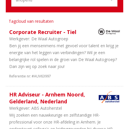
2
Leasing
1
Autoverhuur
1
Banden
Tagcloud van resultaten
en
Corporate Recruiter - Tiel
wielen
Werkgever:
De Waal Autogroep
Ben jij een mensenmens met gevoel voor talent en krijg je
Aantal
energie van het leggen van verbindingen? Wil je een
uren
belangrijke rol spelen in de groei van De Waal Autogroep?
5
32
Dan zijn wij op zoek naar jou!
uur
Referentie nr:
#AUV63997
1
38
uur
1
In
HR Adviseur - Arnhem Noord,
overleg
Gelderland, Nederland
1
24
Werkgever:
ABS Autoherstel
uur
Wij zoeken een nauwkeurige en zelfstandige HR-
1
40
professional voor onze HR-afdeling in Arnhem. Je
uur
ondersteunt collega's en leidinggevenden bij diverse HR-