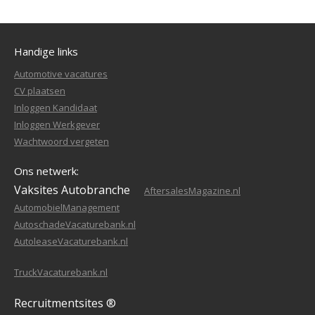
Handige links
Automotive vacatures
CV plaatsen
Inloggen Kandidaat
Inloggen Werkgever
Wachtwoord vergeten
Ons netwerk:
Vaksites Autobranche
AftersalesMagazine.nl
AutomobielManagement
AutoschadeVacaturebank.nl
AutoleaseVacaturebank.nl
TruckVacaturebank.nl
Recruitmentsites ®