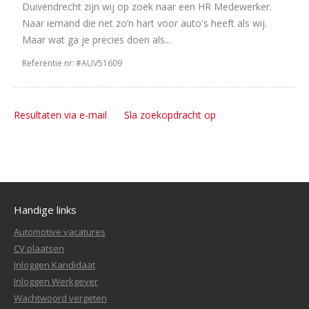
Duivendrecht zijn wij op zoek naar een HR Medewerker.
Naar iemand die net zo’n hart voor auto's heeft als wij.
Maar wat ga je precies doen als...
Referentie nr:
#AUV51609
Resultaten via e-mail
Sla zoekopdracht op
Handige links
Automotive vacatures
CV plaatsen
Inloggen Kandidaat
Inloggen Werkgever
Wachtwoord vergeten