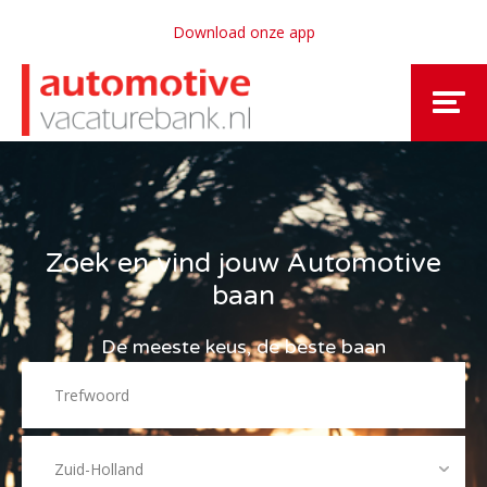
Download onze app
Zoek en vind jouw Automotive
baan
De meeste keus, de beste baan