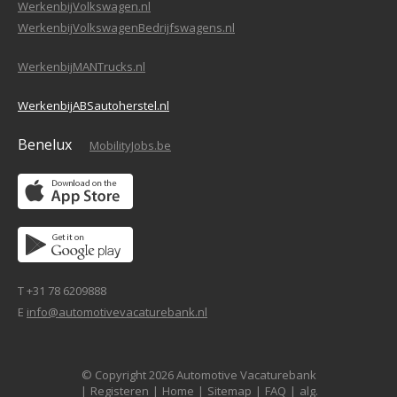
WerkenbijVolkswagen.nl
WerkenbijVolkswagenBedrijfswagens.nl
WerkenbijMANTrucks.nl
WerkenbijABSautoherstel.nl
Benelux
MobilityJobs.be
T +31 78 6209888
E
info@automotivevacaturebank.nl
© Copyright 2026 Automotive Vacaturebank
|
Registeren
|
Home
|
Sitemap
|
FAQ
|
alg.