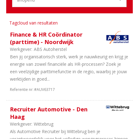
1
Trucks
&
Bus
Tagcloud van resultaten
1
Tweewielers
Finance & HR Coördinator
(parttime) - Noordwijk
Aantal
Werkgever:
ABS Autoherstel
uren
Ben jij organisatorisch sterk, werk je nauwkeurig en krijg je
3
In
energie van zowel financiële als HR-processen? Zoek je
overleg
een veelzijdige parttimefunctie in de regio, waarbij je jouw
3
40
werktijden in goed...
uur
Referentie nr:
#AUV63717
1
32
uur
Recruiter Automotive - Den
Haag
Werkgever:
Wittebrug
Als Automotive Recruiter bij Wittebrug ben je
verantwoordelijk voor het volledige wervingsproces binnen