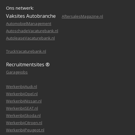
Ons netwerk:
Vaksites Autobranche
AftersalesMagazine.nl
AutomobielManagement
AutoschadeVacaturebank.nl
AutoleaseVacaturebank.nl
TruckVacaturebank.nl
Recruitmentsites ®
Garagejobs
WerkenbijAudi.nl
WerkenbijOpel.nl
WerkenbijNissan.nl
WerkenbijSEAT.nl
WerkenbijSkoda.nl
WerkenbijCitroen.nl
WerkenbijPeugeot.nl