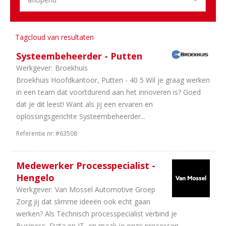
1
Utrecht
Sector
Tagcloud van resultaten
12
Duurzame
Systeembeheerder - Putten
Mobiliteit
12
Dealerholdings
Werkgever:
Broekhuis
11
IT
Broekhuis Hoofdkantoor, Putten - 40 5 Wil je graag werken
/
in een team dat voortdurend aan het innoveren is? Goed
Automatisering
dat je dit leest! Want als jij een ervaren en
1
Bedrijfsauto's
oplossingsgerichte Systeembeheerder...
1
Personenauto's
Referentie nr:
#63508
1
Leasing
1
Schadeherstel
Medewerker Processpecialist -
Hengelo
Werkgever:
Van Mossel Automotive Groep
Zorg jij dat slimme ideeën ook echt gaan
werken? Als Technisch processpecialist verbind je
Business, Data en IT, en maak je onze processen