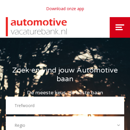
Download onze app
Zoek en vind jouw Automotive
baan
De meeste keus, de beste baan