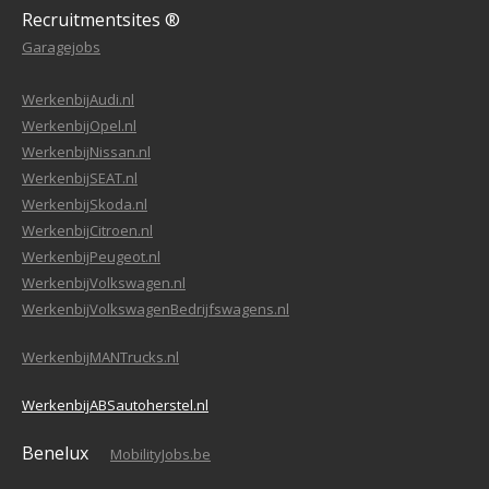
Recruitmentsites ®
Garagejobs
WerkenbijAudi.nl
WerkenbijOpel.nl
WerkenbijNissan.nl
WerkenbijSEAT.nl
WerkenbijSkoda.nl
WerkenbijCitroen.nl
WerkenbijPeugeot.nl
WerkenbijVolkswagen.nl
WerkenbijVolkswagenBedrijfswagens.nl
WerkenbijMANTrucks.nl
WerkenbijABSautoherstel.nl
Benelux
MobilityJobs.be