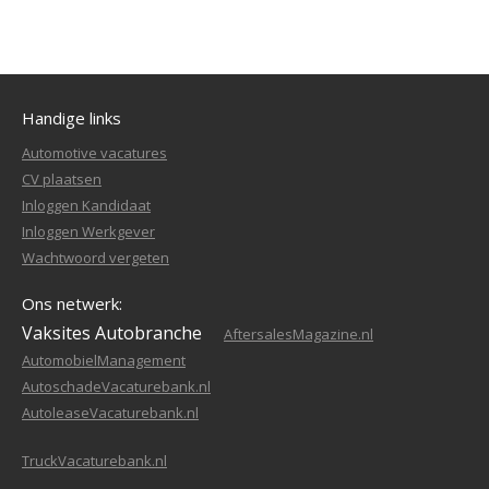
Handige links
Automotive vacatures
CV plaatsen
Inloggen Kandidaat
Inloggen Werkgever
Wachtwoord vergeten
Ons netwerk:
Vaksites Autobranche
AftersalesMagazine.nl
AutomobielManagement
AutoschadeVacaturebank.nl
AutoleaseVacaturebank.nl
TruckVacaturebank.nl