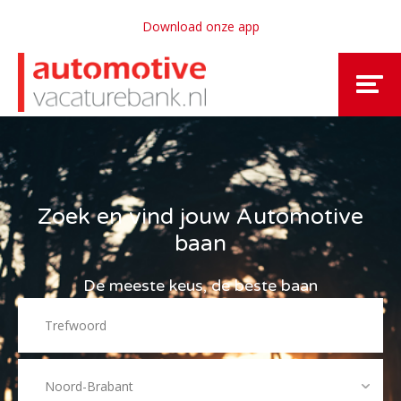
Download onze app
Zoek en vind jouw Automotive
baan
De meeste keus, de beste baan