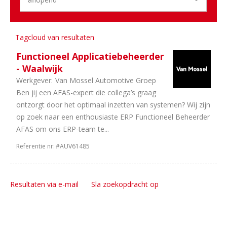
1
Dealerholdings
1
IT
/
Tagcloud van resultaten
Automatisering
Functioneel Applicatiebeheerder
Aantal
- Waalwijk
uren
Werkgever:
Van Mossel Automotive Groep
Ben jij een AFAS-expert die collega’s graag
1
40
ontzorgt door het optimaal inzetten van systemen? Wij zijn
uur
op zoek naar een enthousiaste ERP Functioneel Beheerder
AFAS om ons ERP-team te...
Referentie nr:
#AUV61485
Resultaten via e-mail
Sla zoekopdracht op