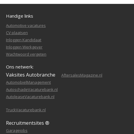
Handige links
Automotive vacatures
CV plaatsen
Inloggen Kandidaat
Inloggen Werkgever
Wachtwoord vergeten
Ons netwerk:
Vaksites Autobranche
AftersalesMagazine.nl
AutomobielManagement
AutoschadeVacaturebank.nl
AutoleaseVacaturebank.nl
TruckVacaturebank.nl
Recruitmentsites ®
Garagejobs