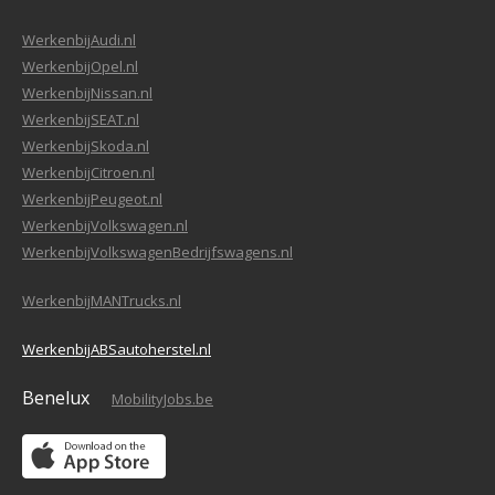
WerkenbijAudi.nl
WerkenbijOpel.nl
WerkenbijNissan.nl
WerkenbijSEAT.nl
WerkenbijSkoda.nl
WerkenbijCitroen.nl
WerkenbijPeugeot.nl
WerkenbijVolkswagen.nl
WerkenbijVolkswagenBedrijfswagens.nl
WerkenbijMANTrucks.nl
WerkenbijABSautoherstel.nl
Benelux
MobilityJobs.be