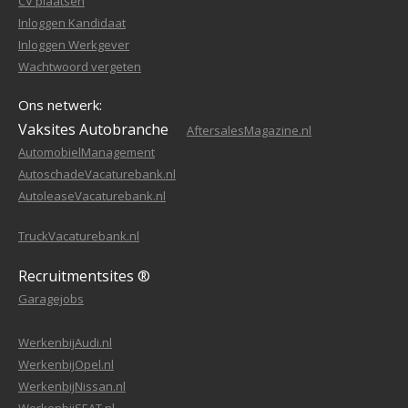
CV plaatsen
Inloggen Kandidaat
Inloggen Werkgever
Wachtwoord vergeten
Ons netwerk:
Vaksites Autobranche
AftersalesMagazine.nl
AutomobielManagement
AutoschadeVacaturebank.nl
AutoleaseVacaturebank.nl
TruckVacaturebank.nl
Recruitmentsites ®
Garagejobs
WerkenbijAudi.nl
WerkenbijOpel.nl
WerkenbijNissan.nl