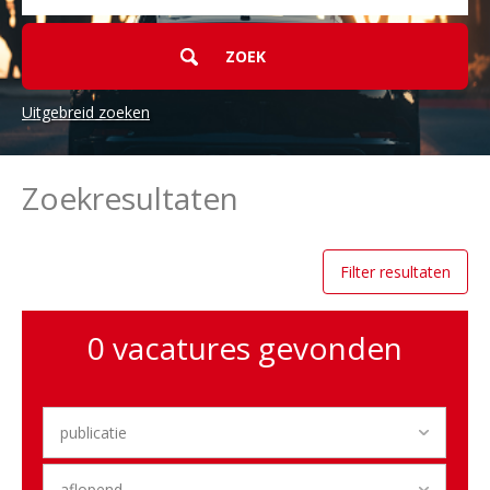
Uitgebreid zoeken
Zoekcriteria
Zoekresultaten
ICT
&
Digital
Filter resultaten
Importeurs
0 vacatures gevonden