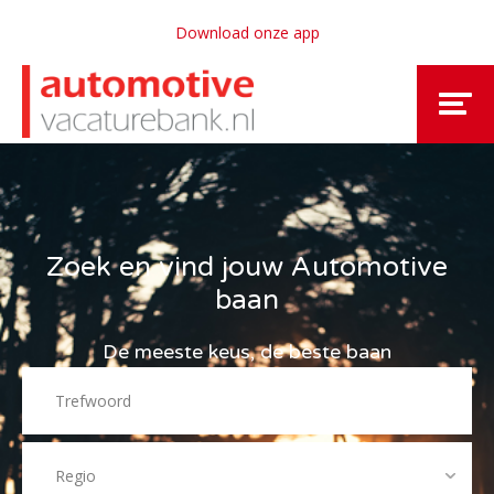
Download onze app
Zoek en vind jouw Automotive
baan
De meeste keus, de beste baan