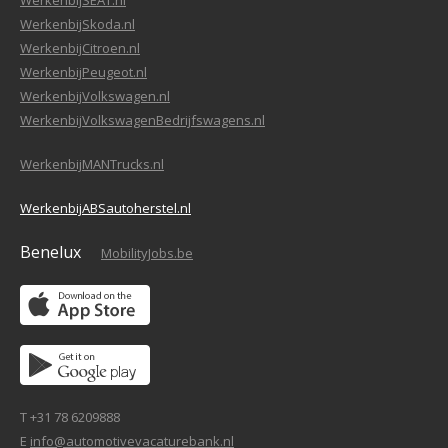
WerkenbijSEAT.nl
WerkenbijSkoda.nl
WerkenbijCitroen.nl
WerkenbijPeugeot.nl
WerkenbijVolkswagen.nl
WerkenbijVolkswagenBedrijfswagens.nl
WerkenbijMANTrucks.nl
WerkenbijABSautoherstel.nl
Benelux
MobilityJobs.be
T +31 78 6209888
E
info@automotivevacaturebank.nl