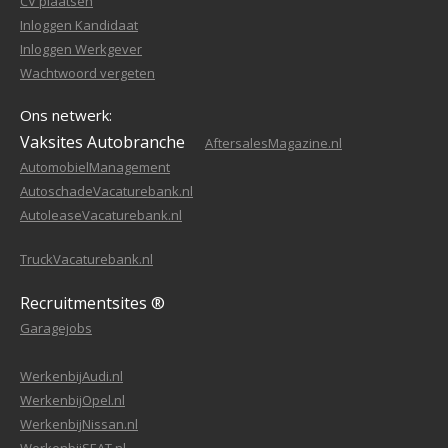
CV plaatsen
Inloggen Kandidaat
Inloggen Werkgever
Wachtwoord vergeten
Ons netwerk:
Vaksites Autobranche
AftersalesMagazine.nl
AutomobielManagement
AutoschadeVacaturebank.nl
AutoleaseVacaturebank.nl
TruckVacaturebank.nl
Recruitmentsites ®
Garagejobs
WerkenbijAudi.nl
WerkenbijOpel.nl
WerkenbijNissan.nl