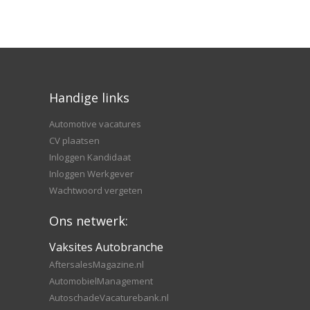
Handige links
Automotive vacatures
CV plaatsen
Inloggen Kandidaat
Inloggen Werkgever
Wachtwoord vergeten
Ons netwerk:
Vaksites Autobranche
AftersalesMagazine.nl
AutomobielManagement
AutoschadeVacaturebank.nl