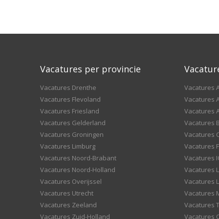
Vacatures per provincie
Vacatur
Vacatures Drenthe
Vacatures A
Vacatures Flevoland
Vacatures A
Vacatures Friesland
Vacatures 
Vacatures Gelderland
Vacatures
Vacatures Groningen
Vacatures 
Vacatures Limburg
Vacatures F
Vacatures Noord-Brabant
Vacatures I
Vacatures Noord-Holland
Vacatures 
Vacatures Overijssel
Vacatures L
Vacatures Utrecht
Vacatures
Vacatures Zeeland
Vacatures 
Vacatures Zuid-Holland
Vacatures 