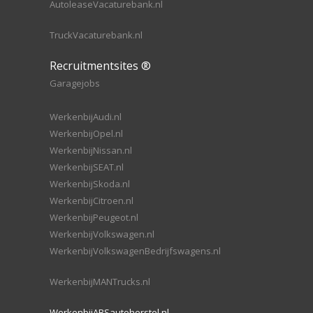
AutoleaseVacaturebank.nl
TruckVacaturebank.nl
Recruitmentsites ®
Garagejobs
WerkenbijAudi.nl
WerkenbijOpel.nl
WerkenbijNissan.nl
WerkenbijSEAT.nl
WerkenbijSkoda.nl
WerkenbijCitroen.nl
WerkenbijPeugeot.nl
WerkenbijVolkswagen.nl
WerkenbijVolkswagenBedrijfswagens.nl
WerkenbijMANTrucks.nl
WerkenbijABSautoherstel.nl