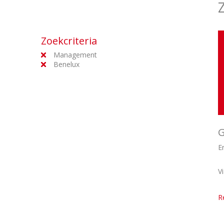
Zoekcriteria
Management
Benelux
G
E
V
R