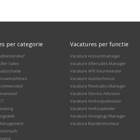
es per categorie
Vacatures per functie
dministratief
Vacature Accountmanager
fter Sales
Vacature Aftersales Manager
Autoschade
Vacature APK Keurmeester
 Bouwmachines
Vacature Autotechnicus
Commercieel
Vacature Fleetsales Manager
inancieel
Vacature Service Adviseur
CT
Vacature Verkoopadviseur
Leasing
Vacature Verkoopleider
ogistiek
Vacature Vestigings Manager
 Management
Vacature Bandenmonteur
Technisch
Overig