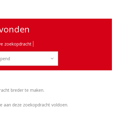
evonden
e zoekopdracht
racht breder te maken.
ie aan deze zoekopdracht voldoen.