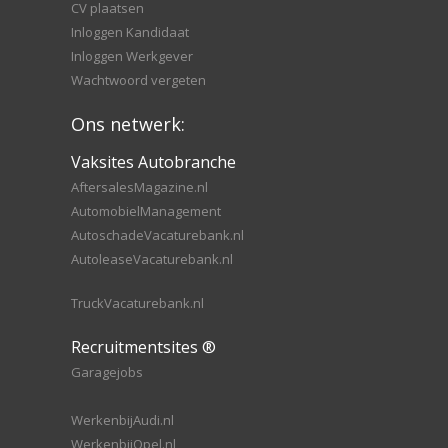
CV plaatsen
Inloggen Kandidaat
Inloggen Werkgever
Wachtwoord vergeten
Ons netwerk:
Vaksites Autobranche
AftersalesMagazine.nl
AutomobielManagement
AutoschadeVacaturebank.nl
AutoleaseVacaturebank.nl
TruckVacaturebank.nl
Recruitmentsites ®
Garagejobs
WerkenbijAudi.nl
WerkenbijOpel.nl