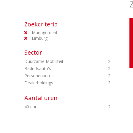
Zoekcriteria
Management
Limburg
Sector
Duurzame Mobiliteit
2
Bedrijfsauto's
2
Personenauto's
2
Dealerholdings
2
Aantal uren
40 uur
2