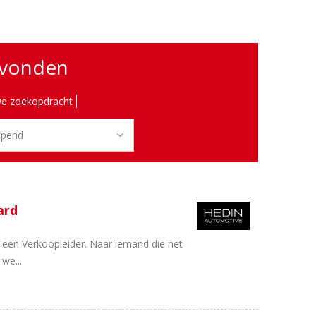
evonden
e zoekopdracht
ard
r een Verkoopleider. Naar iemand die net
we...