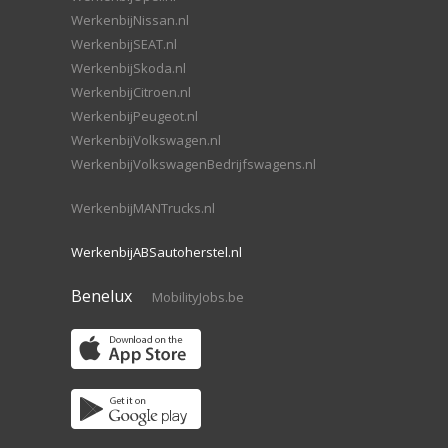
WerkenbijNissan.nl
WerkenbijSEAT.nl
WerkenbijSkoda.nl
WerkenbijCitroen.nl
WerkenbijPeugeot.nl
WerkenbijVolkswagen.nl
WerkenbijVolkswagenBedrijfswagens.nl
WerkenbijMANTrucks.nl
WerkenbijABSautoherstel.nl
Benelux
MobilityJobs.be