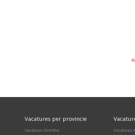
R
Vacatures per provincie
Vacatur
Vacatures Drenthe
Vacatures A