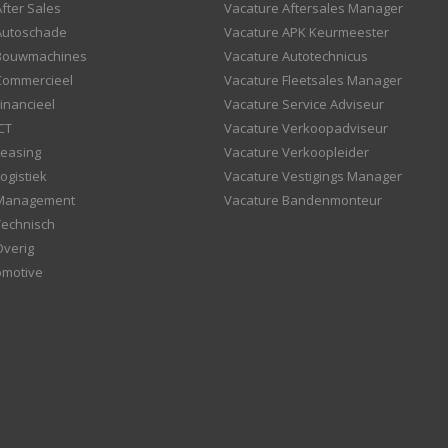
fter Sales
Vacature Aftersales Manager
Autoschade
Vacature APK Keurmeester
 Bouwmachines
Vacature Autotechnicus
Commercieel
Vacature Fleetsales Manager
inancieel
Vacature Service Adviseur
CT
Vacature Verkoopadviseur
Leasing
Vacature Verkoopleider
ogistiek
Vacature Vestigings Manager
 Management
Vacature Bandenmonteur
Technisch
Overig
omotive