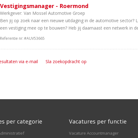
Vestigingsmanager - Roermond
Werkgever:
Van Mossel Automotive Groep
Ben jij op zoek naar een nieuwe uitdaging in de automotive sector? L
een vestiging mee op te bouwen? Heb jij daarnaast een netwerk in d
Referentie nr:
#AUV53665
esultaten via e-mail
Sla zoekopdracht op
es per categorie
Vacatures per functie
dministratief
Vacature Accountmanager