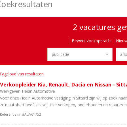
Zoekresultaten
2 vacatures g
Bewerk zoekopdracht
Nieuw
Tagcloud van resultaten
Verkoopleider Kia, Renault, Dacia en Nissan - Sitt
Werkgever:
Hedin Automotive
Voor onze Hedin Automotive vestiging in Sittard zijn wij op zoek naa
zo’n autohart heeft als wij. Hier verkopen, onderhouden en repareren 
Referentie nr:
#AUV61752