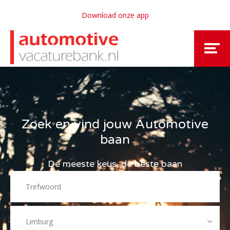
Download onze app
Zoek en vind jouw Automotive
baan
De meeste keus, de beste baan