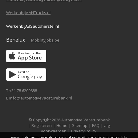
WerkenbijMANTrucks.nl
WerkenbijABSautoherstel.nl
Benelux
MobilityJobs.be
T +31 78 6209888
E
info@automotivevacaturebank.nl
© Copyright 2026 Automotive Vacaturebank
|
Registeren
|
Home
|
Sitemap
|
FAQ
|
alg.
voorwaarden
|
Privacy Policy
www.automotivevacaturebank.nl gebruikt cookies om bepaalde