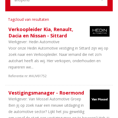
uren
2
40
Tagcloud van resultaten
uur
Verkoopleider Kia, Renault,
Dacia en Nissan - Sittard
Werkgever:
Hedin Automotive
Voor onze Hedin Automotive vestiging in Sittard zijn wij op
zoek naar een Verkoopleider. Naar iemand die net zo’n
autohart heeft als wij. Hier verkopen, onderhouden en
repareren we...
Referentie nr:
#AUV61752
Vestigingsmanager - Roermond
Werkgever:
Van Mossel Automotive Groep
Ben jij op zoek naar een nieuwe uitdaging in
de automotive sector? Lijkt het jou geweldig
om vanaf de start een vestiging mee op te bouwen? Heb jij