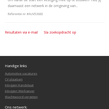
daarnaast een netwerk in de omgeving van...
Referentie nr:
#AUV53665
Resultaten via e-mail
Sla zoekopdracht op
Handige links
Automotive vacatures
CV plaatsen
Inloggen Kandidaat
Inloggen Werkgever
Wachtwoord vergeten
Ons netwerk: