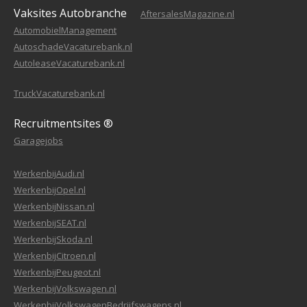
Vaksites Autobranche
AftersalesMagazine.nl
AutomobielManagement
AutoschadeVacaturebank.nl
AutoleaseVacaturebank.nl
TruckVacaturebank.nl
Recruitmentsites ®
Garagejobs
WerkenbijAudi.nl
WerkenbijOpel.nl
WerkenbijNissan.nl
WerkenbijSEAT.nl
WerkenbijSkoda.nl
WerkenbijCitroen.nl
WerkenbijPeugeot.nl
WerkenbijVolkswagen.nl
WerkenbijVolkswagenBedrijfswagens.nl