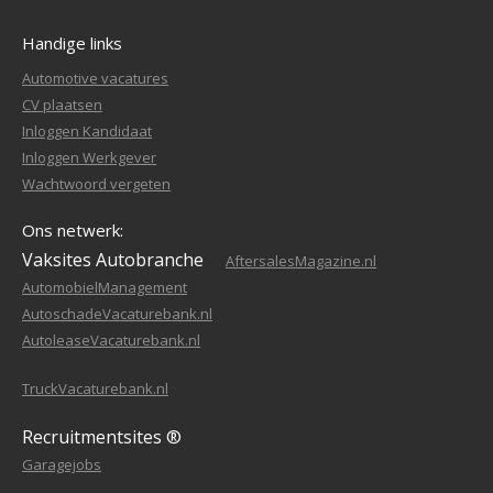
Handige links
Automotive vacatures
CV plaatsen
Inloggen Kandidaat
Inloggen Werkgever
Wachtwoord vergeten
Ons netwerk:
Vaksites Autobranche
AftersalesMagazine.nl
AutomobielManagement
AutoschadeVacaturebank.nl
AutoleaseVacaturebank.nl
TruckVacaturebank.nl
Recruitmentsites ®
Garagejobs