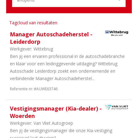
Aantal
uren
Tagcloud van resultaten
2
In
Manager Autoschadeherstel -
overleg
Leiderdorp
2
40
Werkgever:
Wittebrug
uur
Ben jij een ervaren professional in de autoschadebranche
en klaar voor een leidinggevende uitdaging? Wittebrug
Autoschade Leiderdorp zoekt een ondernemende en
verbindende Manager Autoschadeherstel...
Referentie nr:
#AUWE63746
Vestigingsmanager (Kia-dealer) -
Woerden
Werkgever:
Van Vliet Autogroep
Ben jij de vestigingsmanager die onze Kia-vestiging
succesvol laat draaien?