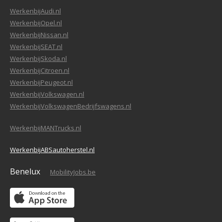
WerkenbijAudi.nl
WerkenbijOpel.nl
WerkenbijNissan.nl
WerkenbijSEAT.nl
WerkenbijSkoda.nl
WerkenbijCitroen.nl
WerkenbijPeugeot.nl
WerkenbijVolkswagen.nl
WerkenbijVolkswagenBedrijfswagens.nl
WerkenbijMANTrucks.nl
WerkenbijABSautoherstel.nl
Benelux
MobilityJobs.be