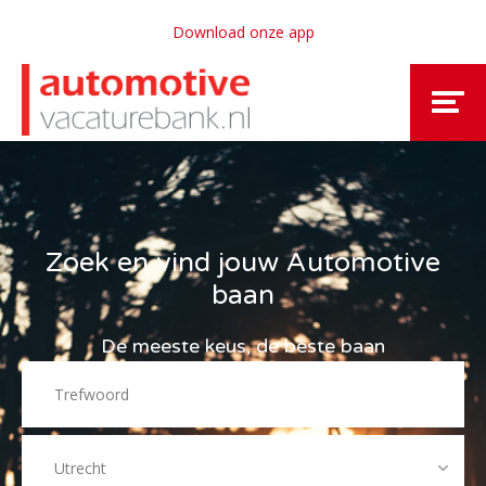
Download onze app
Zoek en vind jouw Automotive
baan
De meeste keus, de beste baan