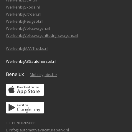
WerkenbijSEAT.nl
WerkenbijSkoda.nl
WerkenbijCitroen.nl
WerkenbijPeugeot.nl
WerkenbijVolkswagen.nl
WerkenbijVolkswagenBedrijfswagens.nl
WerkenbijMANTrucks.nl
WerkenbijABSautoherstel.nl
Benelux
MobilityJobs.be
T +31 78 6209888
E
info@automotivevacaturebank.nl