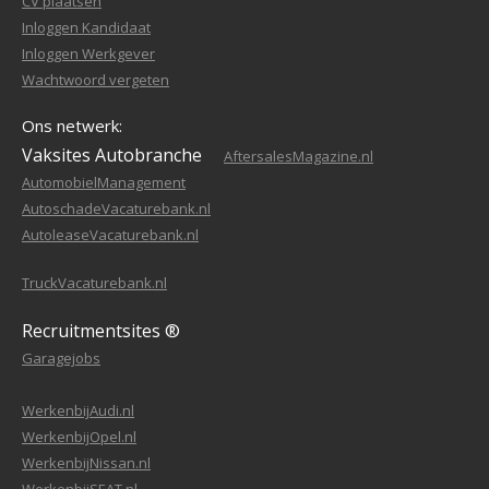
CV plaatsen
Inloggen Kandidaat
Inloggen Werkgever
Wachtwoord vergeten
Ons netwerk:
Vaksites Autobranche
AftersalesMagazine.nl
AutomobielManagement
AutoschadeVacaturebank.nl
AutoleaseVacaturebank.nl
TruckVacaturebank.nl
Recruitmentsites ®
Garagejobs
WerkenbijAudi.nl
WerkenbijOpel.nl
WerkenbijNissan.nl