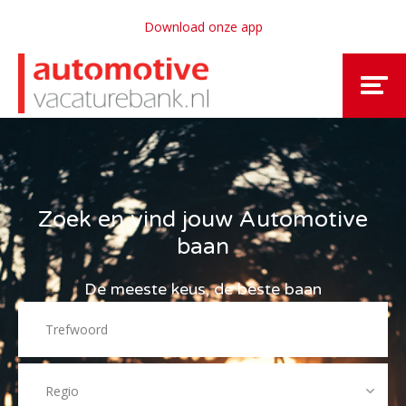
Download onze app
Zoek en vind jouw Automotive
baan
De meeste keus, de beste baan