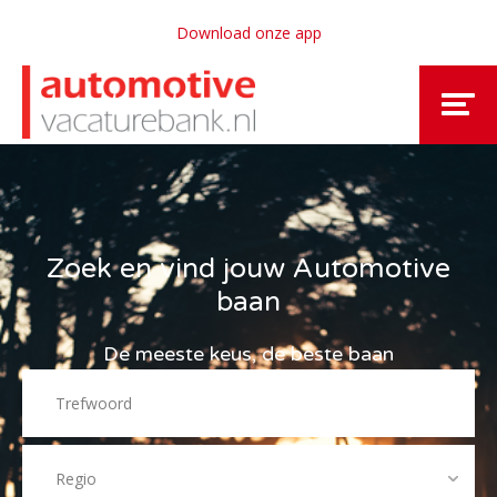
Download onze app
Zoek en vind jouw Automotive
baan
De meeste keus, de beste baan