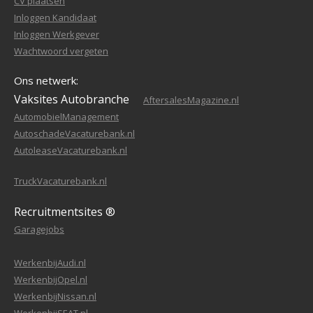
CV plaatsen
Inloggen Kandidaat
Inloggen Werkgever
Wachtwoord vergeten
Ons netwerk:
Vaksites Autobranche
AftersalesMagazine.nl
AutomobielManagement
AutoschadeVacaturebank.nl
AutoleaseVacaturebank.nl
TruckVacaturebank.nl
Recruitmentsites ®
Garagejobs
WerkenbijAudi.nl
WerkenbijOpel.nl
WerkenbijNissan.nl