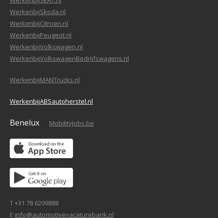
WerkenbijSEAT.nl
WerkenbijSkoda.nl
WerkenbijCitroen.nl
WerkenbijPeugeot.nl
WerkenbijVolkswagen.nl
WerkenbijVolkswagenBedrijfswagens.nl
WerkenbijMANTrucks.nl
WerkenbijABSautoherstel.nl
Benelux
MobilityJobs.be
T +31 78 6209888
E
info@automotivevacaturebank.nl