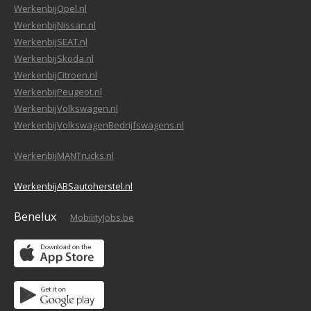
WerkenbijOpel.nl
WerkenbijNissan.nl
WerkenbijSEAT.nl
WerkenbijSkoda.nl
WerkenbijCitroen.nl
WerkenbijPeugeot.nl
WerkenbijVolkswagen.nl
WerkenbijVolkswagenBedrijfswagens.nl
WerkenbijMANTrucks.nl
WerkenbijABSautoherstel.nl
Benelux
MobilityJobs.be