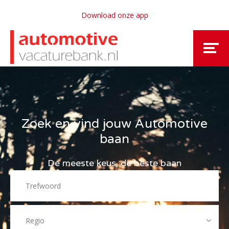
Download onze app
Zoek en vind jouw Automotive
baan
De meeste keus, de beste baan