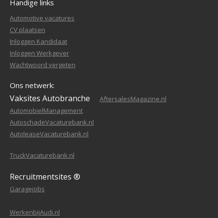
Handige links
Automotive vacatures
CV plaatsen
Inloggen Kandidaat
Inloggen Werkgever
Wachtwoord vergeten
Ons netwerk:
Vaksites Autobranche
AftersalesMagazine.nl
AutomobielManagement
AutoschadeVacaturebank.nl
AutoleaseVacaturebank.nl
TruckVacaturebank.nl
Recruitmentsites ®
Garagejobs
WerkenbijAudi.nl