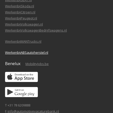
WerkenbijSEAT.nl
WerkenbijSkoda.nl
WerkenbijCitroen.nl
WerkenbijPeugeot.nl
WerkenbijVolkswagen.nl
WerkenbijVolkswagenBedrijfswagens.nl
WerkenbijMANTrucks.nl
WerkenbijABSautoherstel.nl
Benelux
MobilityJobs.be
T +31 78 6209888
E
info@automotivevacaturebank.nl