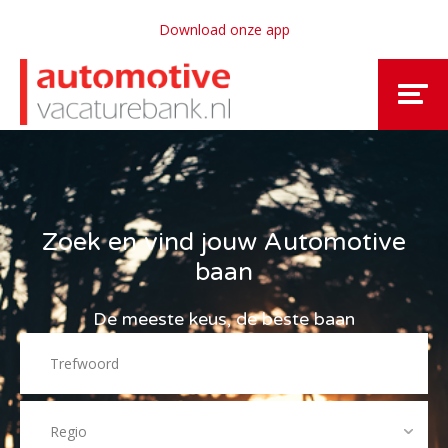
Download onze app
Zoek en vind jouw Automotive
baan
De meeste keus, de beste baan