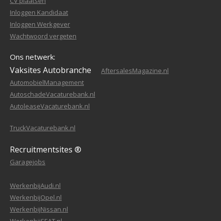
CV plaatsen
Inloggen Kandidaat
Inloggen Werkgever
Wachtwoord vergeten
Ons netwerk:
Vaksites Autobranche
AftersalesMagazine.nl
AutomobielManagement
AutoschadeVacaturebank.nl
AutoleaseVacaturebank.nl
TruckVacaturebank.nl
Recruitmentsites ®
Garagejobs
WerkenbijAudi.nl
WerkenbijOpel.nl
WerkenbijNissan.nl