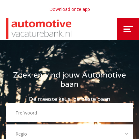
Download onze app
Zoek en vind jouw Automotive
baan
De meeste keus, de beste baan