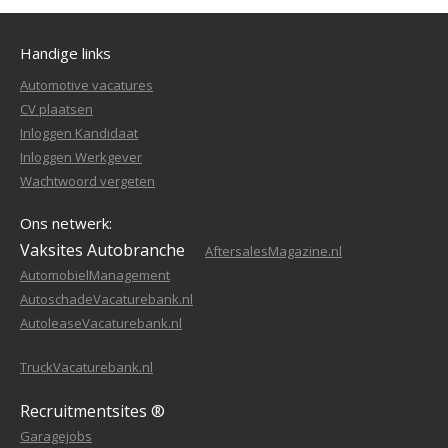
Handige links
Automotive vacatures
CV plaatsen
Inloggen Kandidaat
Inloggen Werkgever
Wachtwoord vergeten
Ons netwerk:
Vaksites Autobranche
AftersalesMagazine.nl
AutomobielManagement
AutoschadeVacaturebank.nl
AutoleaseVacaturebank.nl
TruckVacaturebank.nl
Recruitmentsites ®
Garagejobs