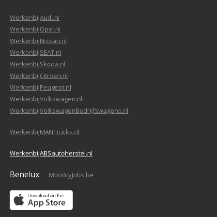
WerkenbijAudi.nl
WerkenbijOpel.nl
WerkenbijNissan.nl
WerkenbijSEAT.nl
WerkenbijSkoda.nl
WerkenbijCitroen.nl
WerkenbijPeugeot.nl
WerkenbijVolkswagen.nl
WerkenbijVolkswagenBedrijfswagens.nl
WerkenbijMANTrucks.nl
WerkenbijABSautoherstel.nl
Benelux
MobilityJobs.be