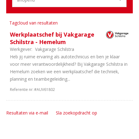
uur
1
In
overleg
Tagcloud van resultaten
1
32
uur
Werkplaatschef bij Vakgarage
Schilstra - Hemelum
Werkgever:
Vakgarage Schilstra
Heb jij ruime ervaring als autotechnicus en ben je klaar
voor meer verantwoordelijkheid? Bij Vakgarage Schilstra in
Hemelum zoeken we een werkplaatschef die techniek,
planning en teambegeleiding...
Referentie nr:
#AUV61802
Resultaten via e-mail
Sla zoekopdracht op