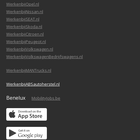
WerkenbijOpel.nl
WerkenbijNissan.nl
WerkenbijSEAT.nl
WerkenbijSkoda.nl
WerkenbijCitroen.nl
WerkenbijPeugeot.nl
WerkenbijVolkswagen.nl
WerkenbijVolkswagenBedrijfswagens.nl
WerkenbijMANTrucks.nl
WerkenbijABSautoherstel.nl
Benelux
MobilityJobs.be