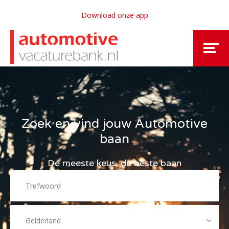
Download onze app
Zoek en vind jouw Automotive
baan
De meeste keus, de beste baan