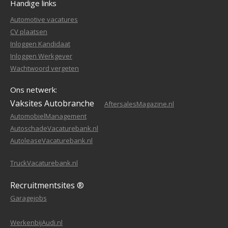
Handige links
Automotive vacatures
CV plaatsen
Inloggen Kandidaat
Inloggen Werkgever
Wachtwoord vergeten
Ons netwerk:
Vaksites Autobranche
AftersalesMagazine.nl
AutomobielManagement
AutoschadeVacaturebank.nl
AutoleaseVacaturebank.nl
TruckVacaturebank.nl
Recruitmentsites ®
Garagejobs
WerkenbijAudi.nl