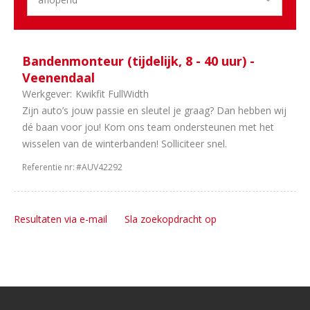
1
36
uur
1
8
uur
Bandenmonteur (tijdelijk, 8 - 40 uur) -
1
16
Veenendaal
uur
Werkgever:
Kwikfit FullWidth
1
40
Zijn auto’s jouw passie en sleutel je graag? Dan hebben wij
uur
dé baan voor jou! Kom ons team ondersteunen met het
1
32
wisselen van de winterbanden! Solliciteer snel.
uur
Referentie nr:
#AUV42292
1
20
uur
Resultaten via e-mail
Sla zoekopdracht op