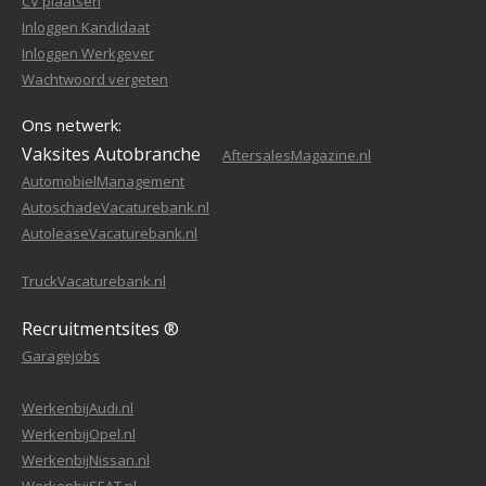
CV plaatsen
Inloggen Kandidaat
Inloggen Werkgever
Wachtwoord vergeten
Ons netwerk:
Vaksites Autobranche
AftersalesMagazine.nl
AutomobielManagement
AutoschadeVacaturebank.nl
AutoleaseVacaturebank.nl
TruckVacaturebank.nl
Recruitmentsites ®
Garagejobs
WerkenbijAudi.nl
WerkenbijOpel.nl
WerkenbijNissan.nl