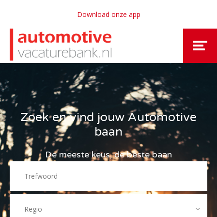
Download onze app
Zoek en vind jouw Automotive
baan
De meeste keus, de beste baan