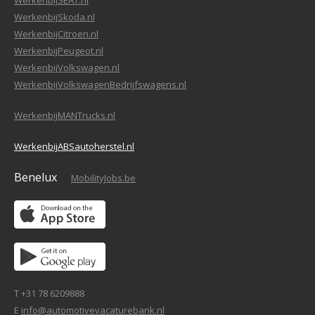
WerkenbijSEAT.nl
WerkenbijSkoda.nl
WerkenbijCitroen.nl
WerkenbijPeugeot.nl
WerkenbijVolkswagen.nl
WerkenbijVolkswagenBedrijfswagens.nl
WerkenbijMANTrucks.nl
WerkenbijABSautoherstel.nl
Benelux
MobilityJobs.be
T +31 78 6209888
E
info@automotivevacaturebank.nl