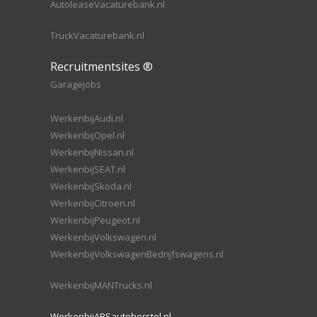
AutoleaseVacaturebank.nl
TruckVacaturebank.nl
Recruitmentsites ®
Garagejobs
WerkenbijAudi.nl
WerkenbijOpel.nl
WerkenbijNissan.nl
WerkenbijSEAT.nl
WerkenbijSkoda.nl
WerkenbijCitroen.nl
WerkenbijPeugeot.nl
WerkenbijVolkswagen.nl
WerkenbijVolkswagenBedrijfswagens.nl
WerkenbijMANTrucks.nl
WerkenbijABSautoherstel.nl