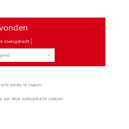
evonden
e zoekopdracht
racht breder te maken.
ie aan deze zoekopdracht voldoen.