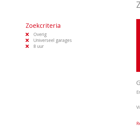
Zoekcriteria
Overig
Universeel garages
8 uur
G
E
V
R