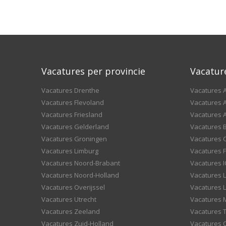
Vacatures per provincie
Vacatur
Vacatures Drenthe
Vacatures A
Vacatures Flevoland
Vacatures A
Vacatures Friesland
Vacatures 
Vacatures Gelderland
Vacatures
Vacatures Groningen
Vacatures 
Vacatures Limburg
Vacatures F
Vacatures Noord-Brabant
Vacatures I
Vacatures Noord-Holland
Vacatures 
Vacatures Overijssel
Vacatures L
Vacatures Utrecht
Vacatures
Vacatures Zeeland
Vacatures 
Vacatures Zuid-Holland
Vacatures 