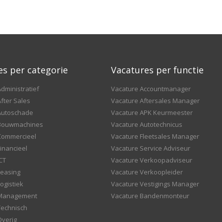
es per categorie
Vacatures per functie
dministratief
Vacature Accountmanager
fter Sales
Vacature Aftersales Manager
Autoschade
Vacature APK Keurmeester
 Bouwmachines
Vacature Autotechnicus
Commercieel
Vacature Fleetsales Manager
inancieel
Vacature Service Adviseur
CT
Vacature Verkoopadviseur
Leasing
Vacature Verkoopleider
ogistiek
Vacature Vestigings Manager
 Management
Vacature Bandenmonteur
Technisch
Overig