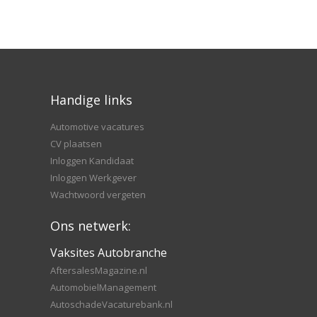
Handige links
Automotive vacatures
CV plaatsen
Inloggen Kandidaat
Inloggen Werkgever
Wachtwoord vergeten
Ons netwerk:
Vaksites Autobranche
AftersalesMagazine.nl
AutomobielManagement
AutoschadeVacaturebank.nl