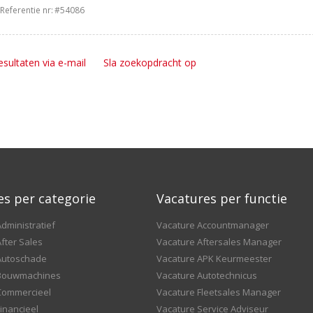
Referentie nr:
#54086
esultaten via e-mail
Sla zoekopdracht op
es per categorie
Vacatures per functie
dministratief
Vacature Accountmanager
fter Sales
Vacature Aftersales Manager
Autoschade
Vacature APK Keurmeester
 Bouwmachines
Vacature Autotechnicus
Commercieel
Vacature Fleetsales Manager
inancieel
Vacature Service Adviseur