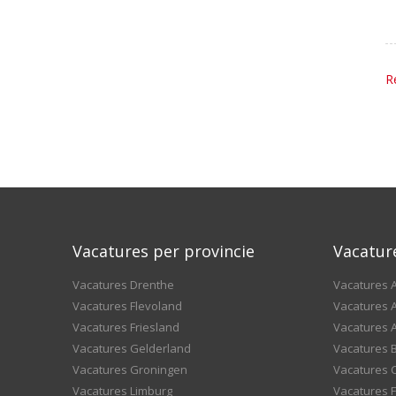
R
Vacatures per provincie
Vacatur
Vacatures Drenthe
Vacatures A
Vacatures Flevoland
Vacatures A
Vacatures Friesland
Vacatures 
Vacatures Gelderland
Vacatures
Vacatures Groningen
Vacatures 
Vacatures Limburg
Vacatures F