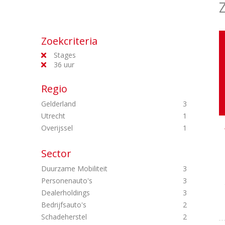
Zoekcriteria
Stages
36 uur
Regio
Gelderland
3
Utrecht
1
Overijssel
1
Sector
Duurzame Mobiliteit
3
Personenauto's
3
Dealerholdings
3
Bedrijfsauto's
2
Schadeherstel
2