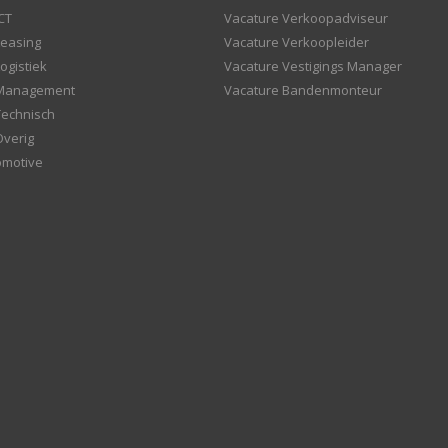
CT
Vacature Verkoopadviseur
Leasing
Vacature Verkoopleider
ogistiek
Vacature Vestigings Manager
 Management
Vacature Bandenmonteur
Technisch
Overig
omotive