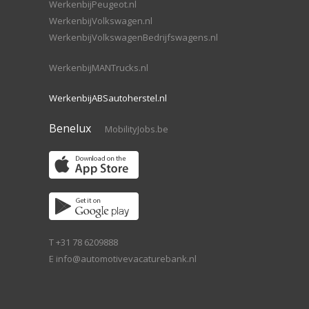
WerkenbijPeugeot.nl
WerkenbijVolkswagen.nl
WerkenbijVolkswagenBedrijfswagens.nl
WerkenbijMANTrucks.nl
WerkenbijABSautoherstel.nl
Benelux
MobilityJobs.be
T +31 78 6209888
E
info@automotivevacaturebank.nl