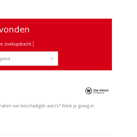
evonden
e zoekopdracht
w maken van beschadigde auto’s? Werk je graag in