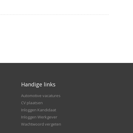
Handige links
Automotive vacatures
CV plaatsen
Inloggen Kandidaat
Inloggen Werkgever
Wachtwoord vergeten