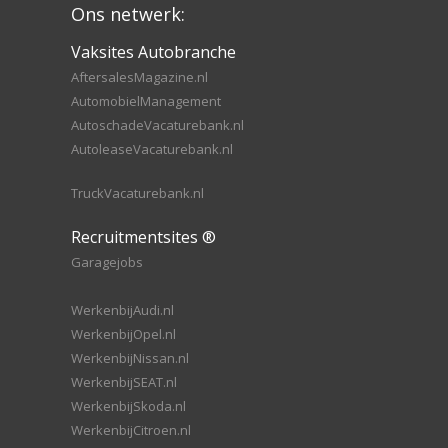
Ons netwerk:
Vaksites Autobranche
AftersalesMagazine.nl
AutomobielManagement
AutoschadeVacaturebank.nl
AutoleaseVacaturebank.nl
TruckVacaturebank.nl
Recruitmentsites ®
Garagejobs
WerkenbijAudi.nl
WerkenbijOpel.nl
WerkenbijNissan.nl
WerkenbijSEAT.nl
WerkenbijSkoda.nl
WerkenbijCitroen.nl